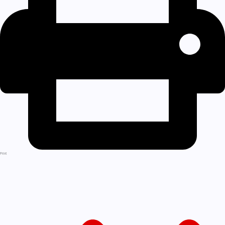
Print