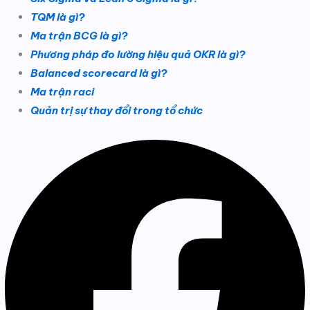
TQM là gì?
Ma trận BCG là gì?
Phương pháp đo lường hiệu quả OKR là gì?
Balanced scorecard là gì?
Ma trận raci
Quản trị sự thay đổi trong tổ chức