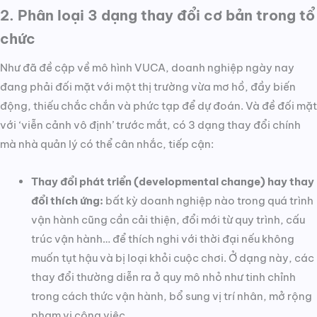
2. Phân loại 3 dạng thay đổi cơ bản trong tổ
chức
Như đã đề cập về mô hình VUCA, doanh nghiệp ngày nay
đang phải đối mặt với một thị trường vừa mơ hồ, đầy biến
động, thiếu chắc chắn và phức tạp để dự đoán. Và đề đối mặt
với ‘viễn cảnh vô định’ trước mắt, có 3 dạng thay đổi chính
mà nhà quản lý có thể cân nhắc, tiếp cận:
Thay đổi phát triển (developmental change) hay thay
đổi thích ứng:
bất kỳ doanh nghiệp nào trong quá trình
vận hành cũng cần cải thiện, đổi mới từ quy trình, cấu
trúc vận hành… để thích nghi với thời đại nếu không
muốn tụt hậu và bị loại khỏi cuộc chơi. Ở dạng này, các
thay đổi thường diễn ra ở quy mô nhỏ như tinh chỉnh
trong cách thức vận hành, bổ sung vị trí nhân, mở rộng
phạm vi công việc…