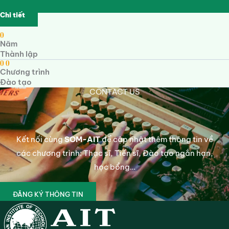
Chi tiết
0
Năm
Thành lập
0
0
Chương trình
Đào tạo
CONTACT US
Kết nối cùng
SOM-AIT
để cập nhật thêm thông tin về
các chương trình: Thạc sĩ, Tiến sĩ, Đào tạo ngắn hạn,
học bổng…
ĐĂNG KÝ THÔNG TIN