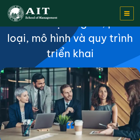
Nhảy
Quản trị sự thay đổi trong
tới
tổ chức: định nghĩa, phân
nội
dung
loại, mô hình và quy trình
triển khai