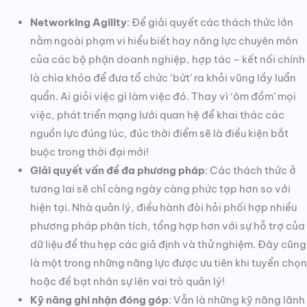
Networking Agility
: Để giải quyết các thách thức lớn
nằm ngoài phạm vi hiểu biết hay năng lực chuyên môn
của các bộ phận doanh nghiệp, hợp tác – kết nối chính
là chìa khóa để đưa tổ chức ‘bứt’ ra khỏi vũng lầy luẩn
quẩn. Ai giỏi việc gì làm việc đó. Thay vì ‘ôm đồm’ mọi
việc, phát triển mạng lưới quan hệ để khai thác các
nguồn lực đúng lúc, đúc thời điểm sẽ là điều kiện bắt
buộc trong thời đại mới!
Giải quyết vấn đề đa phương pháp
: Các thách thức ở
tương lai sẽ chỉ càng ngày càng phức tạp hơn so với
hiện tại. Nhà quản lý, điều hành đòi hỏi phối hợp nhiều
phương pháp phân tích, tổng hợp hơn với sự hỗ trợ của
dữ liệu để thu hẹp các giả định và thử nghiệm. Đây cũng
là một trong những năng lực được ưu tiên khi tuyển chọn
hoặc đề bạt nhân sự lên vai trò quản lý!
Kỹ năng ghi nhận đóng góp
: Vẫn là những kỹ năng lãnh