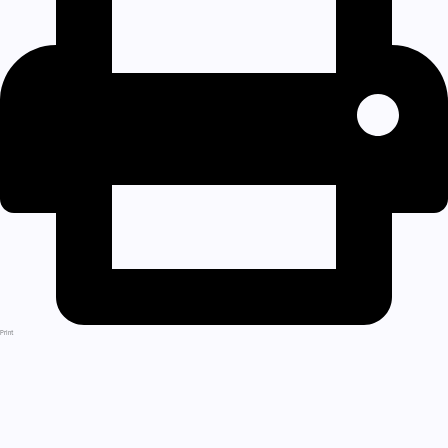
Print