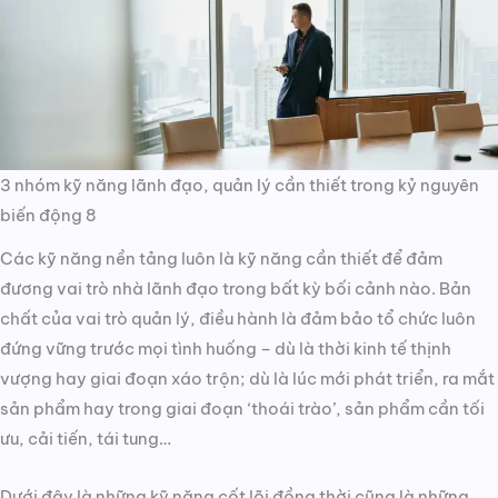
3 nhóm kỹ năng lãnh đạo, quản lý cần thiết trong kỷ nguyên
biến động 8
Các kỹ năng nền tảng luôn là kỹ năng cần thiết để đảm
đương vai trò nhà lãnh đạo trong bất kỳ bối cảnh nào. Bản
chất của vai trò quản lý, điều hành là đảm bảo tổ chức luôn
đứng vững trước mọi tình huống – dù là thời kinh tế thịnh
vượng hay giai đoạn xáo trộn; dù là lúc mới phát triển, ra mắt
sản phẩm hay trong giai đoạn ‘thoái trào’, sản phẩm cần tối
ưu, cải tiến, tái tung…
Dưới đây là những kỹ năng cốt lõi đồng thời cũng là những