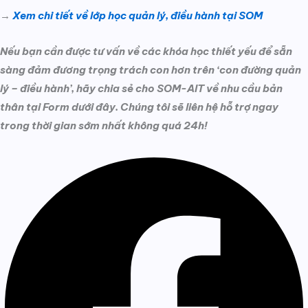
→
Xem chi tiết về lớp học quản lý, điều hành tại SOM
Nếu bạn cần được tư vấn về các khóa học thiết yếu để sẵn
sàng đảm đương trọng trách con hơn trên ‘con đường quản
lý – điều hành’, hãy chia sẻ cho SOM-AIT về nhu cầu bản
thân tại Form dưới đây. Chúng tôi sẽ liên hệ hỗ trợ ngay
trong thời gian sớm nhất không quá 24h!