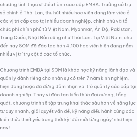
chương tình thạc sĩ điều hành cao cấp EMBA. Trường có trụ
sở chính ở Thái Lan, thu hút nhiều học viên đang làm việc ở
các vị trí cấp cao tại nhiều doanh nghiệp, chính phủ và tổ
chức phi chính phủ từ Việt Nam, Myanmar, Ấn Độ, Pakistan,
Trung Quốc, Nhật Bản cũng như Thái Lan. Tại Việt Nam, cho
đến nay SOM đã đào tạo hơn 4,100 học viên hiện đang nắm
nhiều vị trí trụ cột ở các tổ chức.
Chương trình EMBA tại SOM là khóa học kỹ năng lãnh đạo và
quản lý dành riêng cho nhân sự có trên 7 năm kinh nghiệm,
hiện đang hoặc đã đừng đảm nhận vai trò quản lý các cấp tại
doanh nghiệp. Thay vì đào tạo kiến thức đại cương, tổng
quát, chương trình sẽ tập trung khai thác sâu hơn về năng lực
tư duy nhanh, giải quyết vấn đề, kỹ năng điều hành cùng các
kiến thức thiết yếu trong thời kỳ ‘đổi mới từng ngày’ như hiện
nay!