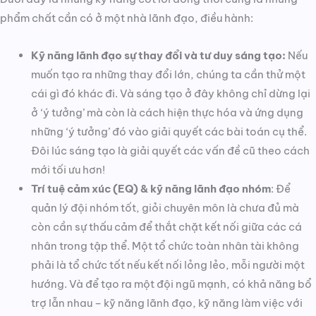
phẩm chất cần có ở một nhà lãnh đạo, điều hành:
Kỹ năng lãnh đạo sự thay đổi và tư duy sáng tạo:
Nếu
muốn tạo ra những thay đổi lớn, chúng ta cần thử một
cái gì đó khác đi. Và sáng tạo ở đây không chỉ dừng lại
ở ‘ý tưởng’ mà còn là cách hiện thực hóa và ứng dụng
những ‘ý tưởng’ đó vào giải quyết các bài toán cụ thể.
Đôi lúc sáng tạo là giải quyết các vấn đề cũ theo cách
mới tối ưu hơn!
Trí tuệ cảm xúc (EQ) & kỹ năng lãnh đạo nhóm
: Để
quản lý đội nhóm tốt, giỏi chuyên môn là chưa đủ mà
còn cần sự thấu cảm để thắt chặt kết nối giữa các cá
nhân trong tập thể. Một tổ chức toàn nhân tài không
phải là tổ chức tốt nếu kết nối lỏng lẻo, mỗi người một
hướng. Và để tạo ra một đội ngũ mạnh, có khả năng bổ
trợ lẫn nhau – kỹ năng lãnh đạo, kỹ năng làm việc với