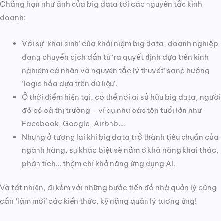
Chẳng hạn như ảnh của big data tới các nguyên tắc kinh
doanh:
Với sự ‘khai sinh’ của khái niệm big data, doanh nghiệp
đang chuyển dịch dần từ ‘ra quyết định dựa trên kinh
nghiệm cá nhân và nguyên tắc lý thuyết’ sang hướng
‘logic hóa dựa trên dữ liệu’.
Ở thời điểm hiện tại, có thể nói ai sở hữu big data, người
đó có cả thị trường – ví dụ như các tên tuổi lớn như
Facebook, Google, Airbnb….
Nhưng ở tương lai khi big data trở thành tiêu chuẩn của
ngành hàng, sự khác biệt sẽ nằm ở khả năng khai thác,
phân tích… thậm chí khả năng ứng dụng AI.
Và tất nhiên, đi kèm với những bước tiến đó nhà quản lý cũng
cần ‘làm mới’ các kiến thức, kỹ năng quản lý tương ứng!