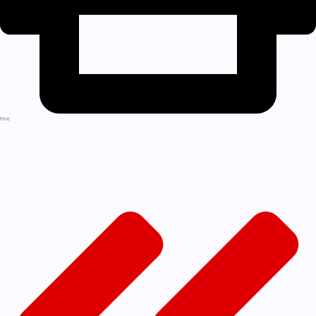
Print