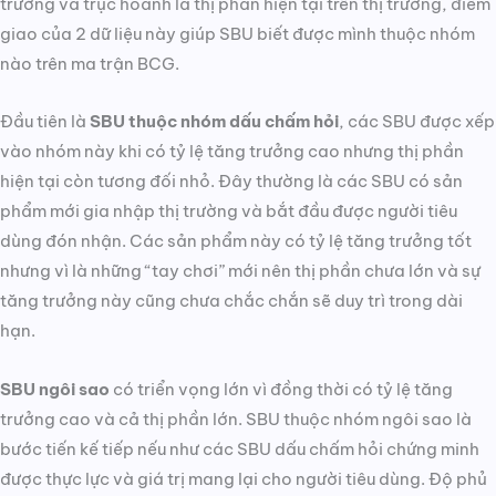
trưởng và trục hoành là thị phần hiện tại trên thị trường, điểm
giao của 2 dữ liệu này giúp SBU biết được mình thuộc nhóm
nào trên ma trận BCG.
Đầu tiên là
SBU thuộc nhóm dấu chấm hỏi
, các SBU được xếp
vào nhóm này khi có tỷ lệ tăng trưởng cao nhưng thị phần
hiện tại còn tương đối nhỏ. Đây thường là các SBU có sản
phẩm mới gia nhập thị trường và bắt đầu được người tiêu
dùng đón nhận. Các sản phẩm này có tỷ lệ tăng trưởng tốt
nhưng vì là những “tay chơi” mới nên thị phần chưa lớn và sự
tăng trưởng này cũng chưa chắc chắn sẽ duy trì trong dài
hạn.
SBU ngôi sao
có triển vọng lớn vì đồng thời có tỷ lệ tăng
trưởng cao và cả thị phần lớn. SBU thuộc nhóm ngôi sao là
bước tiến kế tiếp nếu như các SBU dấu chấm hỏi chứng minh
được thực lực và giá trị mang lại cho người tiêu dùng. Độ phủ