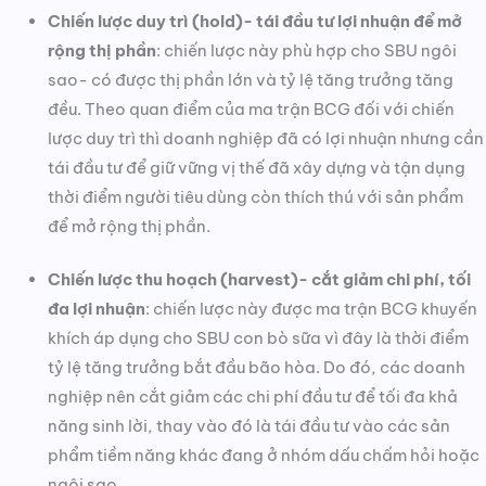
Chiến lược duy trì (hold)- tái đầu tư lợi nhuận để mở
rộng thị phần
: chiến lược này phù hợp cho SBU ngôi
sao- có được thị phần lớn và tỷ lệ tăng trưởng tăng
đều. Theo quan điểm của ma trận BCG đối với chiến
lược duy trì thì doanh nghiệp đã có lợi nhuận nhưng cần
tái đầu tư để giữ vững vị thế đã xây dựng và tận dụng
thời điểm người tiêu dùng còn thích thú với sản phẩm
để mở rộng thị phần.
Chiến lược thu hoạch (harvest)- cắt giảm chi phí, tối
đa lợi nhuận
: chiến lược này được ma trận BCG khuyến
khích áp dụng cho SBU con bò sữa vì đây là thời điểm
tỷ lệ tăng trưởng bắt đầu bão hòa. Do đó, các doanh
nghiệp nên cắt giảm các chi phí đầu tư để tối đa khả
năng sinh lời, thay vào đó là tái đầu tư vào các sản
phẩm tiềm năng khác đang ở nhóm dấu chấm hỏi hoặc
ngôi sao.