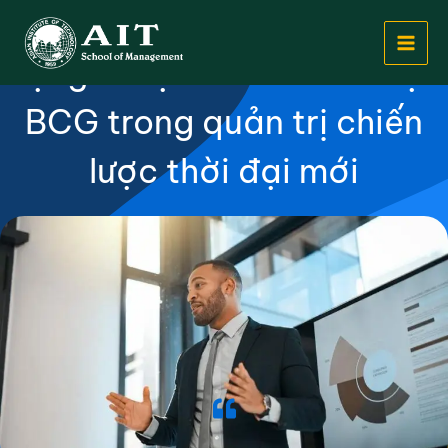
Nhảy
Ma trận BCG là gì? Ứng
tới
dụng và lợi ích của ma trận
nội
dung
BCG trong quản trị chiến
lược thời đại mới