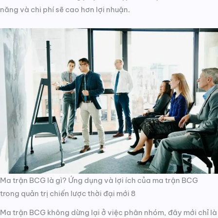
năng và chi phí sẽ cao hơn lợi nhuận.
Ma trận BCG là gì? Ứng dụng và lợi ích của ma trận BCG
trong quản trị chiến lược thời đại mới 8
Ma trận BCG không dừng lại ở việc phân nhóm, đây mới chỉ là