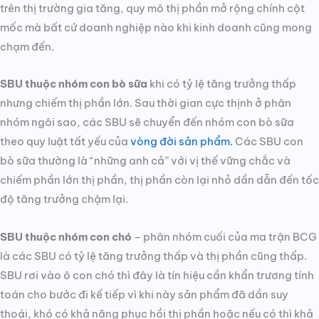
trên thị trường gia tăng, quy mô thị phần mở rộng chính cột
mốc mà bất cứ doanh nghiệp nào khi kinh doanh cũng mong
chạm đến.
SBU thuộc nhóm con bò sữa
khi có tỷ lệ tăng trưởng thấp
nhưng chiếm thị phần lớn. Sau thời gian cực thịnh ở phân
nhóm ngôi sao, các SBU sẽ chuyển đến nhóm con bò sữa
theo quy luật tất yếu của
vòng đời sản phẩm.
Các SBU con
bò sữa thường là “những anh cả” với vị thế vững chắc và
chiếm phần lớn thị phần, thị phần còn lại nhỏ dần dẫn đến tốc
độ tăng trưởng chậm lại.
SBU thuộc nhóm con chó
– phân nhóm cuối của ma trận BCG
là các SBU có tỷ lệ tăng trưởng thấp và thị phần cũng thấp.
SBU rơi vào ô con chó thì đây là tín hiệu cần khẩn trương tính
toán cho bước đi kế tiếp vì khi này sản phẩm đã dần suy
thoái, khó có khả năng phục hồi thị phần hoặc nếu có thì khả