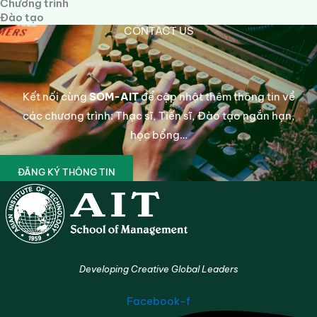
Chương trình
Đào tạo
CONTACT US
Kết nối cùng
SOM-AIT
để cập nhật thêm thông tin về
các chương trình: Thạc sĩ, Tiến sĩ, Đào tạo ngắn hạn,
học bổng…
ĐĂNG KÝ THÔNG TIN
Developing Creative Global Leaders
Facebook-f