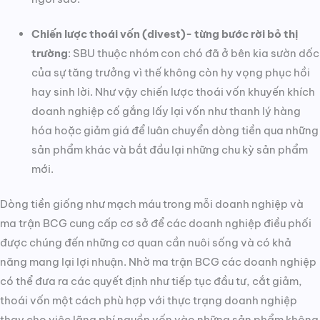
Chiến lược thoái vốn (divest)- từng bước rời bỏ thị
trường
: SBU thuộc nhóm con chó đã ở bên kia sườn dốc
của sự tăng trưởng vì thế không còn hy vọng phục hồi
hay sinh lời. Như vậy chiến lược thoái vốn khuyến khích
doanh nghiệp cố gắng lấy lại vốn như thanh lý hàng
hóa hoặc giảm giá để luân chuyển dòng tiền qua những
sản phẩm khác và bắt đầu lại những chu kỳ sản phẩm
mới.
Dòng tiền giống như mạch máu trong mỗi doanh nghiệp và
ma trận BCG cung cấp cơ sở để các doanh nghiệp điều phối
được chúng đến những cơ quan cần nuôi sống và có khả
năng mang lại lợi nhuận. Nhờ ma trận BCG các doanh nghiệp
có thể đưa ra các quyết định như tiếp tục đầu tư, cắt giảm,
thoái vốn một cách phù hợp với thực trạng doanh nghiệp
thay cho việc lãng phí nguồn vốn vào những sản phẩm không