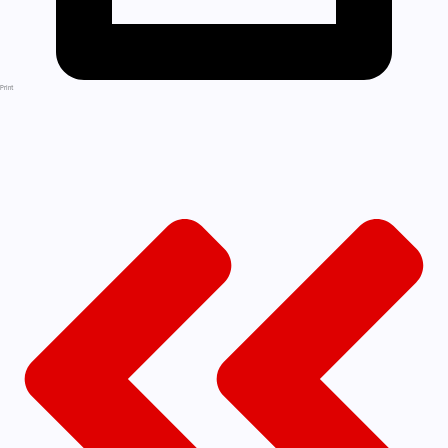
Print