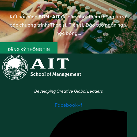
Kết nối cùng
SOM-AIT
để cập nhật thêm thông tin về
các chương trình: Thạc sĩ, Tiến sĩ, Đào tạo ngắn hạn,
học bổng…
ĐĂNG KÝ THÔNG TIN
Developing Creative Global Leaders
Facebook-f