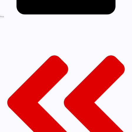
Print