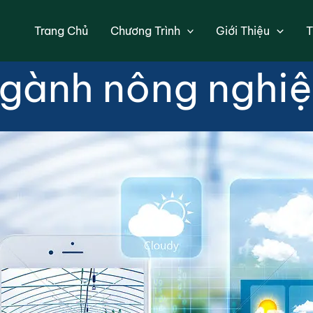
hân tích dữ liệu 
Trang Chủ
Chương Trình
Giới Thiệu
T
gành nông nghi