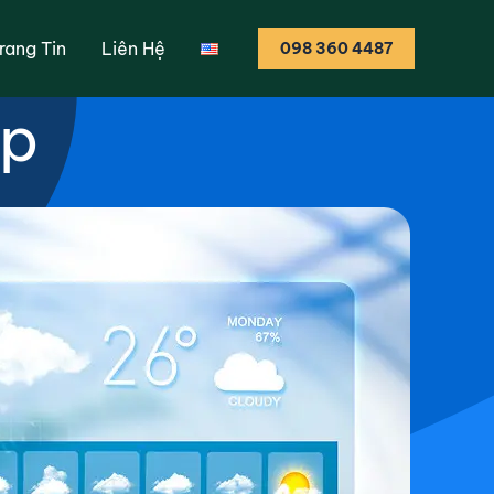
kinh doanh trong
rang Tin
Liên Hệ
098 360 4487
ệp