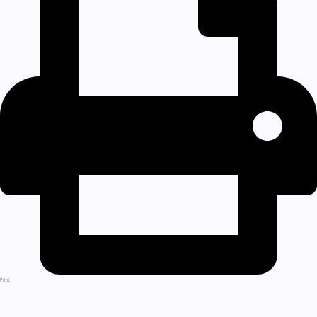
Print