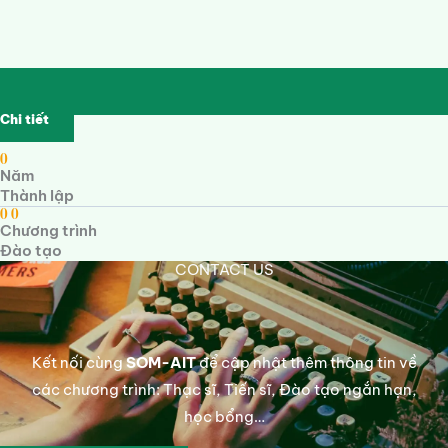
Chi tiết
0
Năm
Thành lập
0
0
Chương trình
Đào tạo
CONTACT US
Kết nối cùng
SOM-AIT
để cập nhật thêm thông tin về
các chương trình: Thạc sĩ, Tiến sĩ, Đào tạo ngắn hạn,
học bổng…