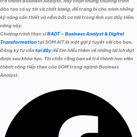
trở thành Business Analyst, hãy chọn những chương trình
đào tạo có uy tín và chất lượng, để trang bị cho mình những
kỹ năng cần thiết và nắm bắt cơ hội trong lĩnh vực đầy tiềm
năng này.
Chương trình thạc sĩ
BADT – Business Analyst & Digital
Transformation
tại SOM AIT là một gợi ý tuyệt vời cho bạn.
Đăng ký tư vấn
tại đây
để tìm hiểu thêm về những lợi ích đạt
được sau khóa học. Tin chắc rằng bạn sẽ trở thành học viên
thành công tiếp theo của SOM trong ngành Business
Analyst.