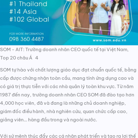
SOM - AIT: Trường doanh nhân CEO quốc tế tại Việt Nam,
Top 20 châu Á 4
SOM tự hào với chất lượng giáo dục đạt chuẩn quốc tế, bằng
cấp được chứng nhận toàn cầu, mang tính ứng dụng cao và
có giá trị thực tiễn với các nhà quản lý toàn khu vực. Từ năm
1987 đến nay, trường doanh nhân CEO SOM đã đào tạo hơn
4,000 học viên, đã và đang là những chủ doanh nghiệp,
giám đốc điều hành, nhà nghiên cứu, quan chức cấp cao,
giảng viên… hàng đầu trong và ngoài nước.
Với sứ mệnh thúc đẩy các cá nhân phát triển và tạo ra lợi thế