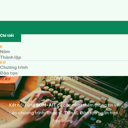
Chi tiết
0
Năm
Thành lập
0
0
Chương trình
Đào tạo
CONTACT US
Kết nối cùng
SOM-AIT
để cập nhật thêm thông tin về
các chương trình: Thạc sĩ, Tiến sĩ, Đào tạo ngắn hạn,
học bổng…