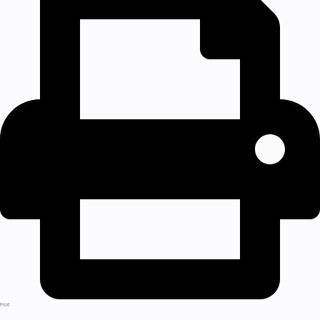
Print