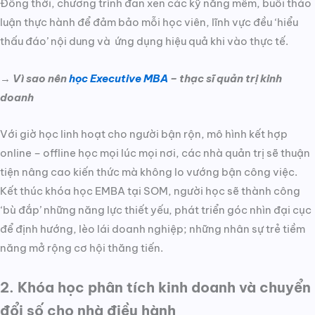
Đồng thời, chương trình đan xen các kỹ năng mềm, buổi thảo
luận thực hành để đảm bảo mỗi học viên, lĩnh vực đều ‘hiểu
thấu đáo’ nội dung và ứng dụng hiệu quả khi vào thực tế.
→
Vì sao nên
học Executive MBA
– thạc sĩ quản trị kinh
doanh
Với giờ học linh hoạt cho người bận rộn, mô hình kết hợp
online – offline học mọi lúc mọi nơi, các nhà quản trị sẽ thuận
tiện nâng cao kiến thức mà không lo vướng bận công việc.
Kết thúc khóa học EMBA tại SOM, người học sẽ thành công
‘bù đắp’ những năng lực thiết yếu, phát triển góc nhìn đại cục
để định hướng, lèo lái doanh nghiệp; những nhân sự trẻ tiềm
năng mở rộng cơ hội thăng tiến.
2. Khóa học phân tích kinh doanh và chuyển
đổi số cho nhà điều hành