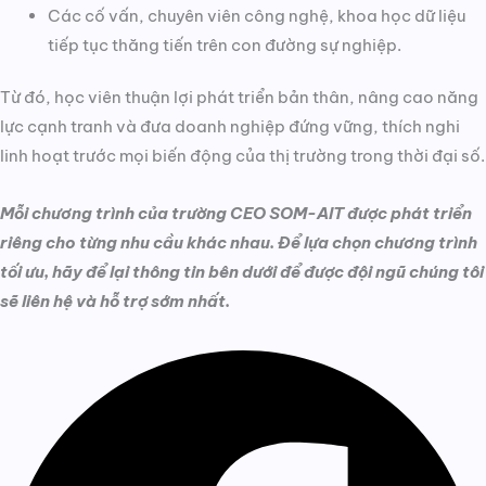
Các cố vấn, chuyên viên công nghệ, khoa học dữ liệu
tiếp tục thăng tiến trên con đường sự nghiệp.
Từ đó, học viên thuận lợi phát triển bản thân, nâng cao năng
lực cạnh tranh và đưa doanh nghiệp đứng vững, thích nghi
linh hoạt trước mọi biến động của thị trường trong thời đại số.
Mỗi chương trình của trường CEO SOM-AIT được phát triển
riêng cho từng nhu cầu khác nhau. Để lựa chọn chương trình
tối ưu, hãy để lại thông tin bên dưới để được đội ngũ chúng tôi
sẽ liên hệ và hỗ trợ sớm nhất.