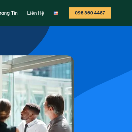
 trị đi lên từ
rang Tin
Liên Hệ
098 360 4487