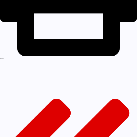
Print