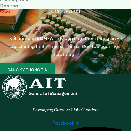
Đào tạo
CONTACT US
Kết nối cùng
SOM-AIT
để cập nhật thêm thông tin về
các chương trình: Thạc sĩ, Tiến sĩ, Đào tạo ngắn hạn,
học bổng…
ĐĂNG KÝ THÔNG TIN
Developing Creative Global Leaders
Facebook-f