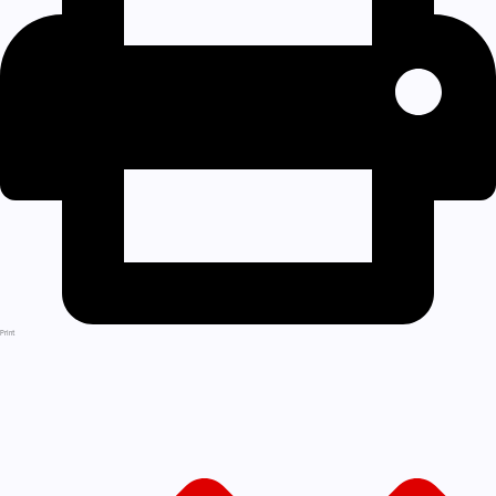
Print