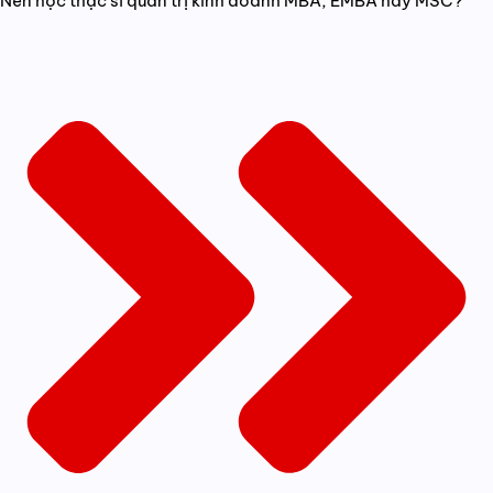
Nên học thạc sĩ quản trị kinh doanh MBA, EMBA hay MSC?