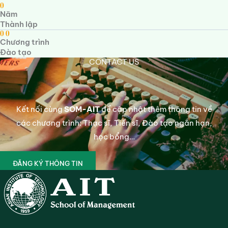
0
Năm
Thành lập
0
0
Chương trình
Đào tạo
CONTACT US
Kết nối cùng
SOM-AIT
để cập nhật thêm thông tin về
các chương trình: Thạc sĩ, Tiến sĩ, Đào tạo ngắn hạn,
học bổng…
ĐĂNG KÝ THÔNG TIN