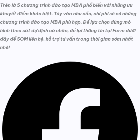
Trên là 5 chương trình đào tạo MBA phổ biến với những ưu
khuyết điểm khác biệt. Tùy vào nhu cầu, chi phí sẽ có những
chương trình đào tạo MBA phù hợp. Để lựa chọn đúng mô
hình theo sát dự định cá nhân, để lại thông tin tại Form dưới
đây để SOM liên hệ, hỗ trợ tư vấn trong thời gian sớm nhất
nhé!