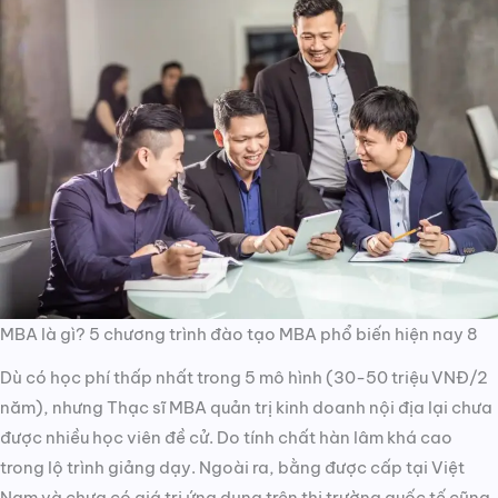
MBA là gì? 5 chương trình đào tạo MBA phổ biến hiện nay 8
Dù có học phí thấp nhất trong 5 mô hình (30-50 triệu VNĐ/2
năm), nhưng Thạc sĩ MBA quản trị kinh doanh nội địa lại chưa
được nhiều học viên đề cử. Do tính chất hàn lâm khá cao
trong lộ trình giảng dạy. Ngoài ra, bằng được cấp tại Việt
Nam và chưa có giá trị ứng dụng trên thị trường quốc tế cũng