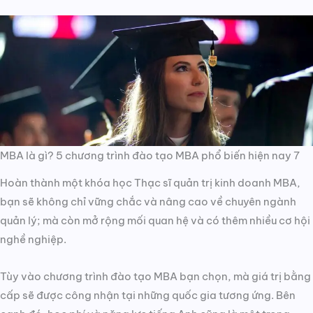
MBA là gì? 5 chương trình đào tạo MBA phổ biến hiện nay 7
Hoàn thành một khóa học Thạc sĩ quản trị kinh doanh MBA,
bạn sẽ không chỉ vững chắc và nâng cao về chuyên ngành
quản lý; mà còn mở rộng mối quan hệ và có thêm nhiều cơ hội
nghề nghiệp.
Tùy vào chương trình đào tạo MBA bạn chọn, mà giá trị bằng
cấp sẽ được công nhận tại những quốc gia tương ứng. Bên