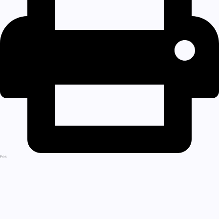
Print