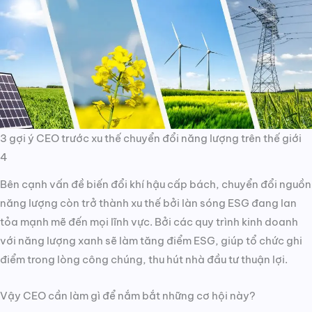
3 gợi ý CEO trước xu thế chuyển đổi năng lượng trên thế giới
4
Bên cạnh vấn đề biến đổi khí hậu cấp bách, chuyển đổi nguồn
năng lượng còn trở thành xu thế bởi làn sóng ESG đang lan
tỏa mạnh mẽ đến mọi lĩnh vực. Bởi các quy trình kinh doanh
với năng lượng xanh sẽ làm tăng điểm ESG, giúp tổ chức ghi
điểm trong lòng công chúng, thu hút nhà đầu tư thuận lợi.
Vậy CEO cần làm gì để nắm bắt những cơ hội này?