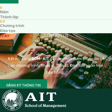
0
Năm
Thành lập
0
0
Chương trình
Đào tạo
CONTACT US
Kết nối cùng
SOM-AIT
để cập nhật thêm thông tin về
các chương trình: Thạc sĩ, Tiến sĩ, Đào tạo ngắn hạn,
học bổng…
ĐĂNG KÝ THÔNG TIN