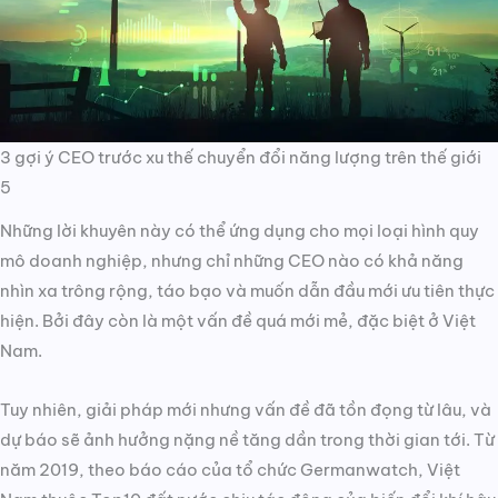
3 gợi ý CEO trước xu thế chuyển đổi năng lượng trên thế giới
5
Những lời khuyên này có thể ứng dụng cho mọi loại hình quy
mô doanh nghiệp, nhưng chỉ những CEO nào có khả năng
nhìn xa trông rộng, táo bạo và muốn dẫn đầu mới ưu tiên thực
hiện. Bởi đây còn là một vấn đề quá mới mẻ, đặc biệt ở Việt
Nam.
Tuy nhiên, giải pháp mới nhưng vấn đề đã tồn đọng từ lâu, và
dự báo sẽ ảnh hưởng nặng nề tăng dần trong thời gian tới. Từ
năm 2019, theo báo cáo của tổ chức Germanwatch, Việt