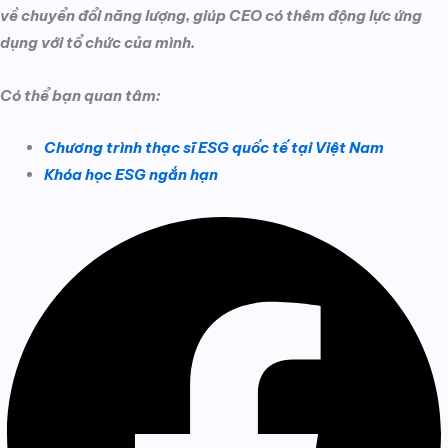
về chuyển đổi năng lượng, giúp CEO có thêm động lực ứng
dụng với tổ chức của mình.
Có thể bạn quan tâm:
Chương trình thạc sĩ ESG quốc tế tại Việt Nam
Khóa học ESG ngắn hạn