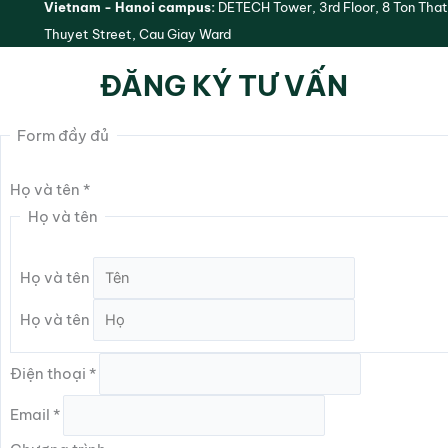
Vietnam - Hanoi campus:
DETECH Tower, 3rd Floor, 8 Ton That
Thuyet Street, Cau Giay Ward
ĐĂNG KÝ TƯ VẤN
Form đầy đủ
Họ và tên
*
Họ và tên
Họ và tên
Họ và tên
Điện thoại
*
Email
*