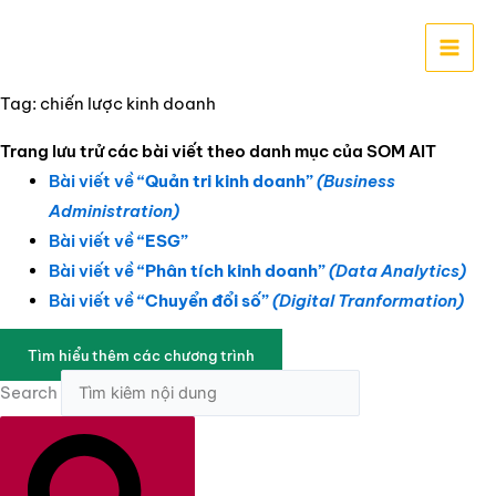
Nhảy
tới
nội
dung
Tag: chiến lược kinh doanh
Trang lưu trử các bài viết theo danh mục của SOM AIT
Bài viết về
“Quản tri kinh doanh”
(Business
Administration)
Bài viết về
“ESG”
Bài viết về
“Phân tích kinh doanh”
(Data Analytics)
Bài viết về
“Chuyển đổi số”
(Digital Tranformation)
Tìm hiểu thêm các chương trình
Search