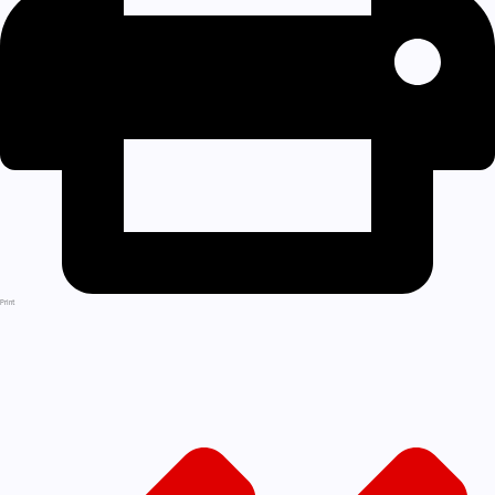
Print