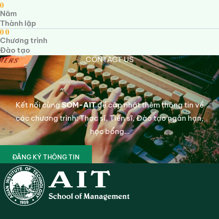
0
Năm
Thành lập
0
0
Chương trình
Đào tạo
CONTACT US
Kết nối cùng
SOM-AIT
để cập nhật thêm thông tin về
các chương trình: Thạc sĩ, Tiến sĩ, Đào tạo ngắn hạn,
học bổng…
ĐĂNG KÝ THÔNG TIN