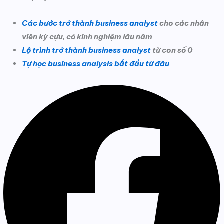
Các bước trở thành business analyst
cho các nhân
viên kỳ cựu, có kinh nghiệm lâu năm
Lộ trình trở thành business analyst
từ con số 0
Tự học business analysis bắt đầu từ đâu