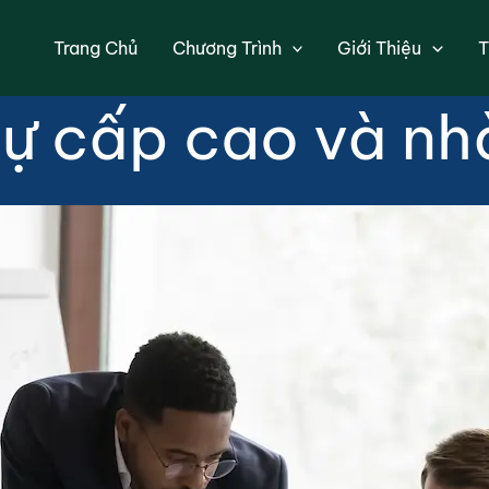
DBA: Chương tr
Trang Chủ
Chương Trình
Giới Thiệu
T
ự cấp cao và nh