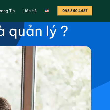
ình nào phù hợp
rang Tin
Liên Hệ
098 360 4487
à quản lý ?