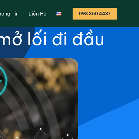
h nông nghiệp:
rang Tin
Liên Hệ
098 360 4487
mở lối đi đầu