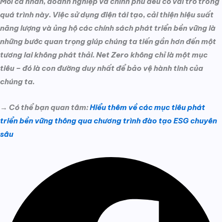
Mỗi cá nhân, doanh nghiệp và chính phủ đều có vai trò trong
quá trình này. Việc sử dụng điện tái tạo, cải thiện hiệu suất
năng lượng và ủng hộ các chính sách phát triển bền vững là
những bước quan trọng giúp chúng ta tiến gần hơn đến một
tương lai không phát thải. Net Zero không chỉ là một mục
tiêu – đó là con đường duy nhất để bảo vệ hành tinh của
chúng ta.
→ Có thể bạn quan tâm:
Hiểu thêm về các mục tiêu phát
triển bền vững thông qua chương trình đào tạo ESG chuyên
sâu