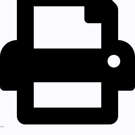
Print