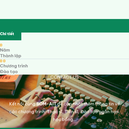
Chi tiết
0
Năm
Thành lập
0
0
Chương trình
Đào tạo
CONTACT US
Kết nối cùng
SOM-AIT
để cập nhật thêm thông tin về
các chương trình: Thạc sĩ, Tiến sĩ, Đào tạo ngắn hạn,
học bổng…