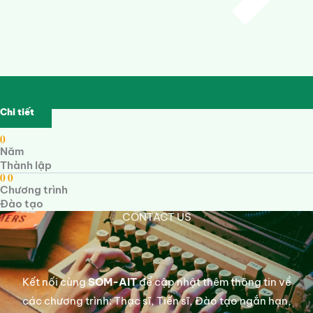
Chi tiết
0
Năm
Thành lập
0
0
Chương trình
Đào tạo
CONTACT US
Kết nối cùng
SOM-AIT
để cập nhật thêm thông tin về
các chương trình: Thạc sĩ, Tiến sĩ, Đào tạo ngắn hạn,