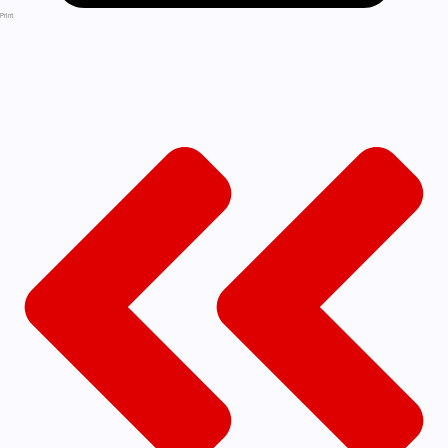
Print