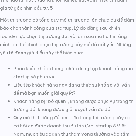
giá từ góc nhìn đầu tư. 5
Một thị trường có tổng quy mô thị trường lớn chưa đủ để đảm
bảo cho thành công của startup. Lý do đằng sau khiến
founder lựa chọn thị trường đó, và làm sao mà họ tin rằng
mình có thể chinh phục thị trường này mới là cốt yếu. Những
yếu tố đánh giá điều này thể hiện qua:
Phân khúc khách hàng, chân dung tập khách hàng mà
startup sẽ phục vụ.
Liệu tệp khách hàng này đang thực sự khổ sở với vấn
đề mà bạn muốn giải quyết?
Khách hàng bị “bỏ quên”, không được phục vụ trong thị
trường đó, không được giải quyết vấn đề đó
Quy mô thị trường đủ lớn: Liệu trong thị trường này có
cơ hội có được doanh thu đủ lớn (Với startup ở Việt
Nam, mục tiêu doanh thu tham vọng thường vào tầm