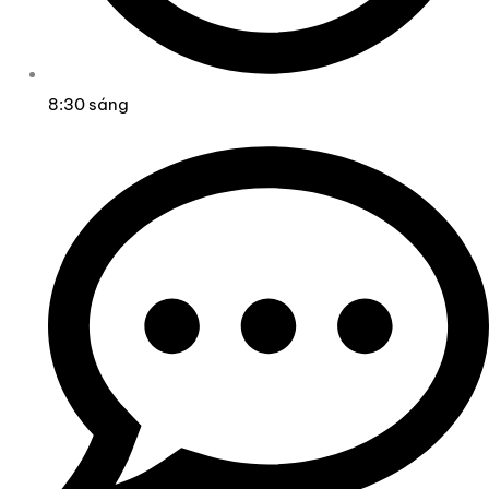
8:30 sáng