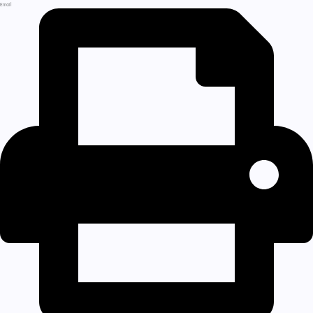
Email