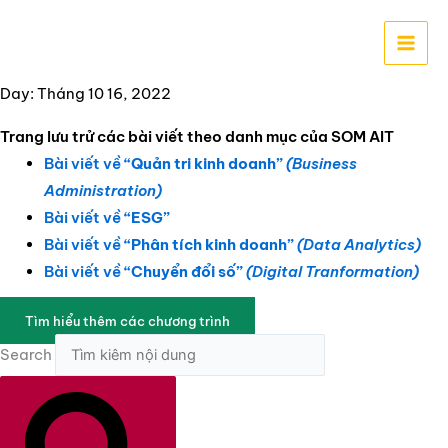
Nhảy
tới
nội
dung
Day: Tháng 10 16, 2022
Trang lưu trử các bài viết theo danh mục của SOM AIT
Bài viết về
“Quản tri kinh doanh”
(Business
Administration)
Bài viết về
“ESG”
Bài viết về
“Phân tích kinh doanh”
(Data Analytics)
Bài viết về
“Chuyển đổi số”
(Digital Tranformation)
Tìm hiểu thêm các chương trình
Search