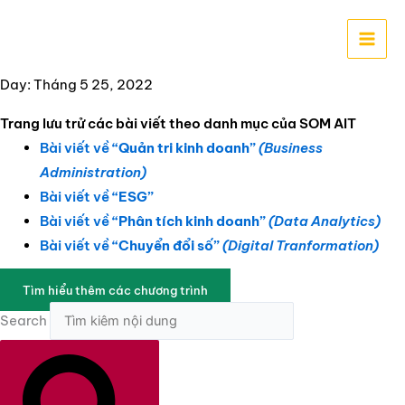
Nhảy
tới
nội
dung
Day: Tháng 5 25, 2022
Trang lưu trử các bài viết theo danh mục của SOM AIT
Bài viết về
“Quản tri kinh doanh”
(Business
Administration)
Bài viết về
“ESG”
Bài viết về
“Phân tích kinh doanh”
(Data Analytics)
Bài viết về
“Chuyển đổi số”
(Digital Tranformation)
Tìm hiểu thêm các chương trình
Search