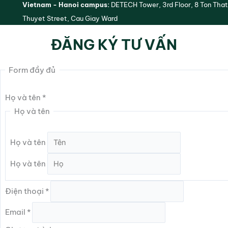
Vietnam - Hanoi campus:
DETECH Tower, 3rd Floor, 8 Ton That
Thuyet Street, Cau Giay Ward
ĐĂNG KÝ TƯ VẤN
Form đầy đủ
Họ và tên
*
Họ và tên
Họ và tên
Họ và tên
Điện thoại
*
Email
*