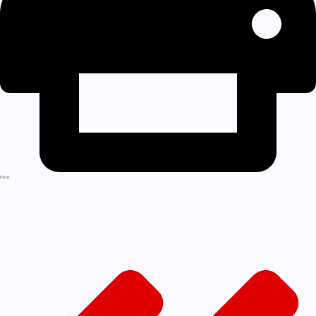
Print