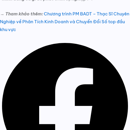
→ Tham khảo thêm:
Chương trình PM BADT – Thạc Sĩ Chuyên
Nghiệp về Phân Tích Kinh Doanh và Chuyển Đổi Số top đầu
khu vực