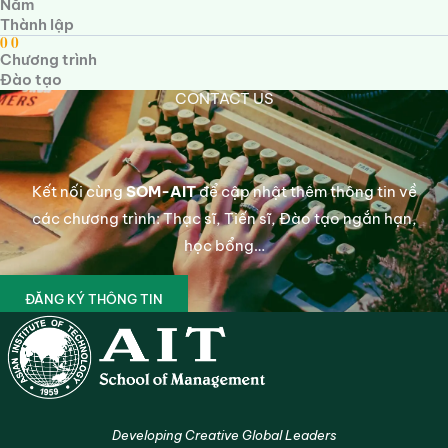
Năm
Thành lập
0
0
Chương trình
Đào tạo
CONTACT US
Kết nối cùng
SOM-AIT
để cập nhật thêm thông tin về
các chương trình: Thạc sĩ, Tiến sĩ, Đào tạo ngắn hạn,
học bổng…
ĐĂNG KÝ THÔNG TIN
Developing Creative Global Leaders