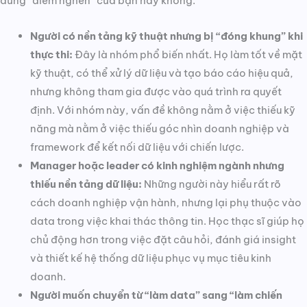
đúng “điểm nghẽn” của bạn hay không.
Người có nền tảng kỹ thuật nhưng bị “đóng khung” khi
thực thi:
Đây là nhóm phổ biến nhất. Họ làm tốt về mặt
kỹ thuật, có thể xử lý dữ liệu và tạo báo cáo hiệu quả,
nhưng không tham gia được vào quá trình ra quyết
định. Với nhóm này, vấn đề không nằm ở việc thiếu kỹ
năng mà nằm ở việc thiếu góc nhìn doanh nghiệp và
framework để kết nối dữ liệu với chiến lược.
Manager hoặc leader có kinh nghiệm ngành nhưng
thiếu nền tảng dữ liệu:
Những người này hiểu rất rõ
cách doanh nghiệp vận hành, nhưng lại phụ thuộc vào
data trong việc khai thác thông tin. Học thạc sĩ giúp họ
chủ động hơn trong việc đặt câu hỏi, đánh giá insight
và thiết kế hệ thống dữ liệu phục vụ mục tiêu kinh
doanh.
Người muốn chuyển từ “làm data” sang “làm chiến