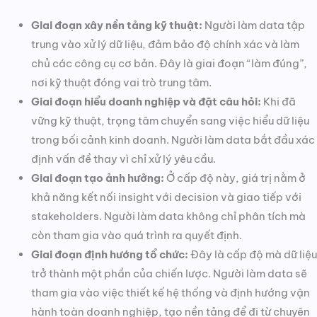
Giai đoạn xây nền tảng kỹ thuật:
Người làm data tập
trung vào xử lý dữ liệu, đảm bảo độ chính xác và làm
chủ các công cụ cơ bản. Đây là giai đoạn “làm đúng”,
nơi kỹ thuật đóng vai trò trung tâm.
Giai đoạn hiểu doanh nghiệp và đặt câu hỏi:
Khi đã
vững kỹ thuật, trọng tâm chuyển sang việc hiểu dữ liệu
trong bối cảnh kinh doanh. Người làm data bắt đầu xác
định vấn đề thay vì chỉ xử lý yêu cầu.
Giai đoạn tạo ảnh hưởng:
Ở cấp độ này, giá trị nằm ở
khả năng kết nối insight với decision và giao tiếp với
stakeholders. Người làm data không chỉ phân tích mà
còn tham gia vào quá trình ra quyết định.
Giai đoạn định hướng tổ chức:
Đây là cấp độ mà dữ liệu
trở thành một phần của chiến lược. Người làm data sẽ
tham gia vào việc thiết kế hệ thống và định hướng vận
hành toàn doanh nghiệp, tạo nền tảng để đi từ chuyên