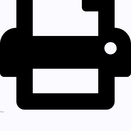
Print