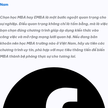
Nam
Chọn học MBA hay EMBA là một bước ngoặt quan trọng cho
sự nghiệp. Điều quan trọng không chỉ là tấm bằng, mà là việc
bạn chọn đúng chương trình giúp áp dụng kiến thức vào
công việc và mở rộng mạng lưới quan hệ. Nếu đang băn
khoăn nên học MBA trường nào ở Việt Nam, hãy ưu tiên các
chương trình uy tín, phù hợp với mục tiêu thăng tiến để biến
MBA thành bệ phóng thực sự cho tương lai.