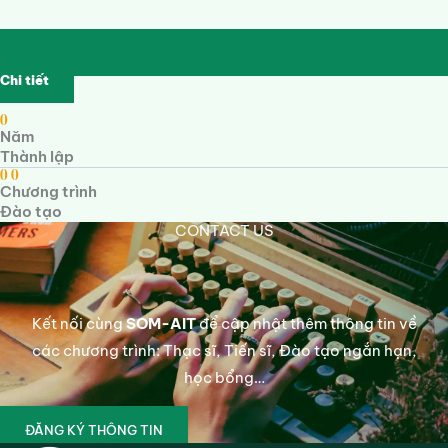
Chi tiết
0
Năm
Thành lập
0
0
Chương trình
Đào tạo
CONTACT US
Kết nối cùng
SOM-AIT
để cập nhật thêm thông tin về
các chương trình: Thạc sĩ, Tiến sĩ, Đào tạo ngắn hạn,
học bổng…
ĐĂNG KÝ THÔNG TIN