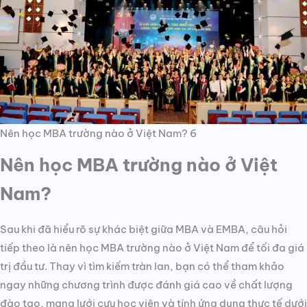
Nên học MBA trường nào ở Việt Nam? 6
Nên học MBA trường nào ở Việt
Nam?
Sau khi đã hiểu rõ sự khác biệt giữa MBA và EMBA, câu hỏi
tiếp theo là nên học MBA trường nào ở Việt Nam để tối đa giá
trị đầu tư. Thay vì tìm kiếm tràn lan, bạn có thể tham khảo
ngay những chương trình được đánh giá cao về chất lượng
đào tạo, mạng lưới cựu học viên và tính ứng dụng thực tế dưới