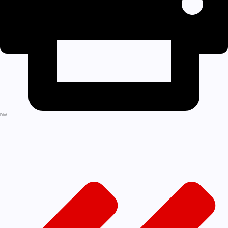
Print