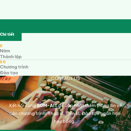
Chi tiết
0
Năm
Thành lập
0
0
Chương trình
Đào tạo
CONTACT US
Kết nối cùng
SOM-AIT
để cập nhật thêm thông tin về
các chương trình: Thạc sĩ, Tiến sĩ, Đào tạo ngắn hạn,
học bổng…