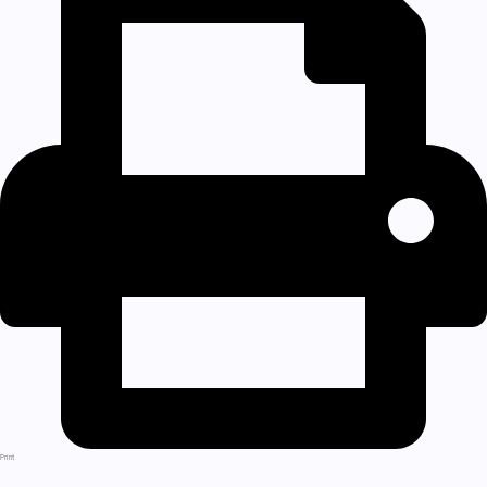
Print