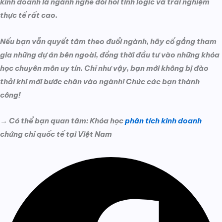
kinh doanh là ngành nghề đòi hỏi tính logic và trải nghiệm
thực tế rất cao.
Nếu bạn vẫn quyết tâm theo đuổi ngành, hãy cố gắng tham
gia những dự án bên ngoài, đồng thời đầu tư vào những khóa
học chuyên môn uy tín. Chỉ như vậy, bạn mới không bị đào
thải khi mới bước chân vào ngành! Chúc các bạn thành
công!
→ Có thể bạn quan tâm: Khóa học
phân tích kinh doanh
chứng chỉ quốc tế tại Việt Nam