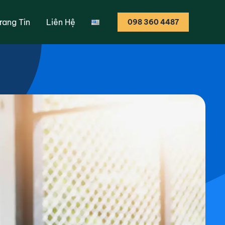
ộ trình học cho
rang Tin
Liên Hệ
098 360 4487