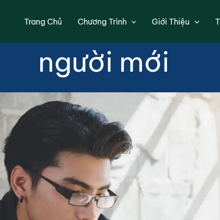
ắt đầu từ đâu? L
Trang Chủ
Chương Trình
Giới Thiệu
T
người mới