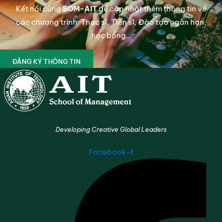
Kết nối cùng
SOM-AIT
để cập nhật thêm thông tin về
các chương trình: Thạc sĩ, Tiến sĩ, Đào tạo ngắn hạn,
học bổng…
ĐĂNG KÝ THÔNG TIN
Developing Creative Global Leaders
Facebook-f