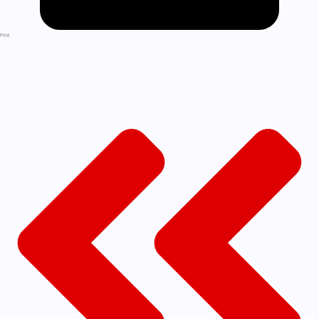
Print