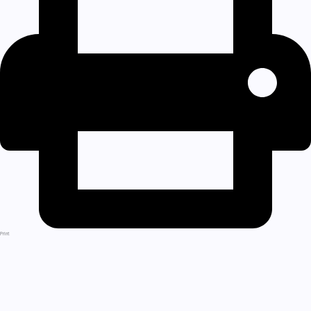
Print