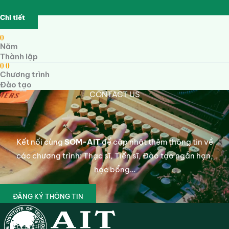
Chi tiết
0
Năm
Thành lập
0
0
Chương trình
Đào tạo
CONTACT US
Kết nối cùng
SOM-AIT
để cập nhật thêm thông tin về
các chương trình: Thạc sĩ, Tiến sĩ, Đào tạo ngắn hạn,
học bổng…
ĐĂNG KÝ THÔNG TIN