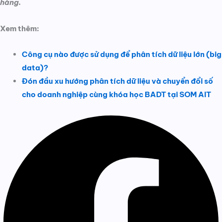
hàng.
Xem thêm:
Công cụ nào được sử dụng để phân tích dữ liệu lớn (big
data)?
Đón đầu xu hướng phân tích dữ liệu và chuyển đổi số
cho doanh nghiệp cùng khóa học BADT tại SOM AIT