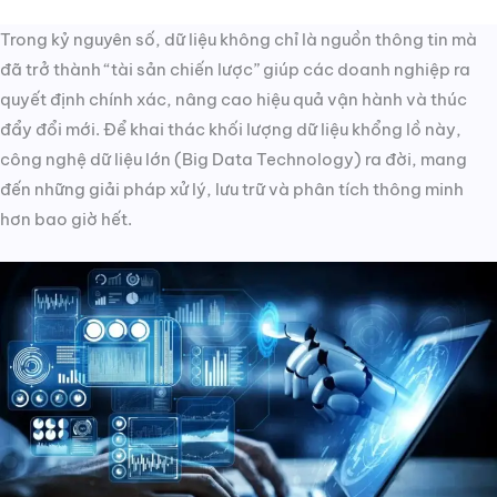
Trong kỷ nguyên số, dữ liệu không chỉ là nguồn thông tin mà
đã trở thành “tài sản chiến lược” giúp các doanh nghiệp ra
quyết định chính xác, nâng cao hiệu quả vận hành và thúc
đẩy đổi mới. Để khai thác khối lượng dữ liệu khổng lồ này,
công nghệ dữ liệu lớn (Big Data Technology) ra đời, mang
đến những giải pháp xử lý, lưu trữ và phân tích thông minh
hơn bao giờ hết.