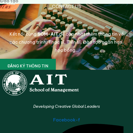
Đào tạo
CONTACT US
Kết nối cùng
SOM-AIT
để cập nhật thêm thông tin về
các chương trình: Thạc sĩ, Tiến sĩ, Đào tạo ngắn hạn,
học bổng…
ĐĂNG KÝ THÔNG TIN
Developing Creative Global Leaders
Facebook-f