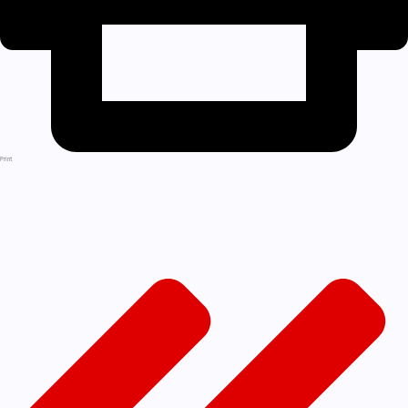
Print