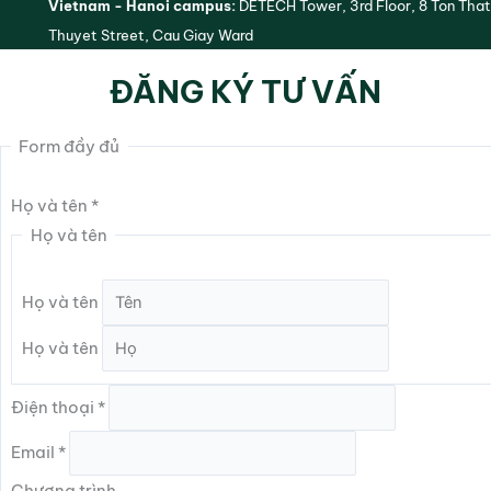
Vietnam - Hanoi campus:
DETECH Tower, 3rd Floor, 8 Ton That
Thuyet Street, Cau Giay Ward
ĐĂNG KÝ TƯ VẤN
Form đầy đủ
Họ và tên
*
Họ và tên
Họ và tên
Họ và tên
Điện thoại
*
Email
*
Chương trình