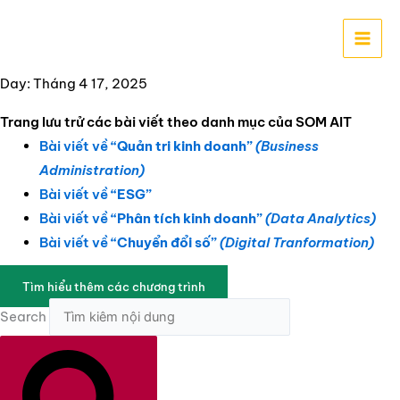
Nhảy
tới
nội
dung
Day: Tháng 4 17, 2025
Trang lưu trử các bài viết theo danh mục của SOM AIT
Bài viết về
“Quản tri kinh doanh”
(Business
Administration)
Bài viết về
“ESG”
Bài viết về
“Phân tích kinh doanh”
(Data Analytics)
Bài viết về
“Chuyển đổi số”
(Digital Tranformation)
Tìm hiểu thêm các chương trình
Search