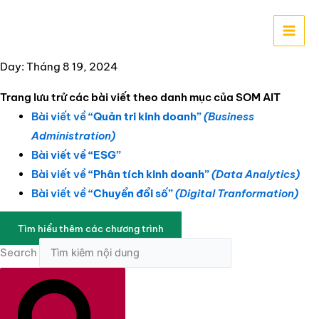
Nhảy
tới
nội
dung
Day: Tháng 8 19, 2024
Trang lưu trử các bài viết theo danh mục của SOM AIT
Bài viết về
“Quản tri kinh doanh”
(Business
Administration)
Bài viết về
“ESG”
Bài viết về
“Phân tích kinh doanh”
(Data Analytics)
Bài viết về
“Chuyển đổi số”
(Digital Tranformation)
Tìm hiểu thêm các chương trình
Search