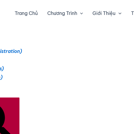
Trang Chủ
Chương Trình
Giới Thiệu
T
istration)
s)
n)