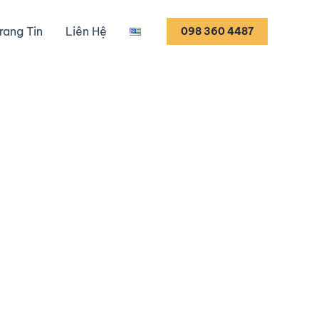
rang Tin
Liên Hệ
098 360 4487