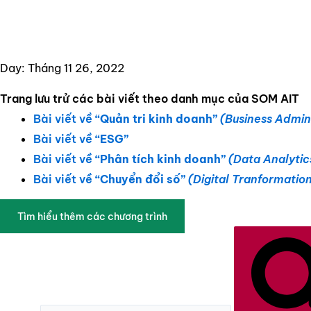
Nhảy
tới
nội
Day: Tháng 11 26, 2022
dung
Trang lưu trử các bài viết theo danh mục của SOM AIT
Bài viết về
“Quản tri kinh doanh”
(Business Admin
Bài viết về
“ESG”
Bài viết về
“Phân tích kinh doanh”
(Data Analytic
Bài viết về
“Chuyển đổi số”
(Digital Tranformatio
Tìm hiểu thêm các chương trình