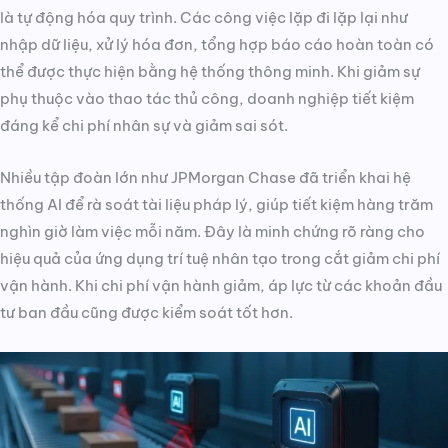
là tự động hóa quy trình. Các công việc lặp đi lặp lại như
nhập dữ liệu, xử lý hóa đơn, tổng hợp báo cáo hoàn toàn có
thể được thực hiện bằng hệ thống thông minh. Khi giảm sự
phụ thuộc vào thao tác thủ công, doanh nghiệp tiết kiệm
đáng kể chi phí nhân sự và giảm sai sót.
Nhiều tập đoàn lớn như JPMorgan Chase đã triển khai hệ
thống AI để rà soát tài liệu pháp lý, giúp tiết kiệm hàng trăm
nghìn giờ làm việc mỗi năm. Đây là minh chứng rõ ràng cho
hiệu quả của ứng dụng trí tuệ nhân tạo trong cắt giảm chi phí
vận hành. Khi chi phí vận hành giảm, áp lực từ các khoản đầu
tư ban đầu cũng được kiểm soát tốt hơn.