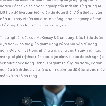
hoạch có thể khiến doanh nghiệp tổn thất lớn. Ứng dụng AI
kết hợp dữ liệu cảm biến giúp dự đoán thời điểm thiết bị cần
bảo trì. Thay vì sửa chữa khi đã hỏng, doanh nghiệp có thể
chủ động bảo trì trước khi sự cố xảy ra.
Theo nghiên cứu của McKinsey & Company, bảo trì dự đoán
dựa trên AI có thể giúp giảm đáng kể chi phí bảo trì hàng
năm. Đây là một trong những ứng dụng của trí tuệ nhân tạo
mang lại giá trị thực tiễn cao, đặc biệt với các doanh nghiệp
sản xuất hoặc năng lượng. Khi giảm thiểu gián đoạn, doanh
nghiệp tránh được việc lãng phí nguồn lực đã đầu tư vào máy
móc và cơ sở hạ tầng.