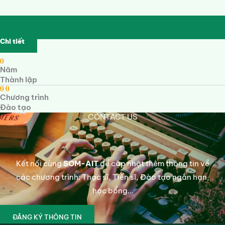
Chi tiết
0
Năm
Thành lập
0
0
Chương trình
Đào tạo
CONTACT US
Kết nối cùng
SOM-AIT
để cập nhật thêm thông tin về
các chương trình: Thạc sĩ, Tiến sĩ, Đào tạo ngắn hạn,
học bổng…
ĐĂNG KÝ THÔNG TIN