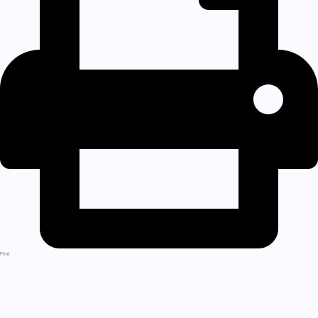
Print