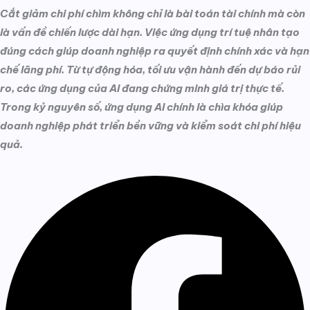
Cắt giảm chi phí chìm không chỉ là bài toán tài chính mà còn
là vấn đề chiến lược dài hạn. Việc ứng dụng trí tuệ nhân tạo
đúng cách giúp doanh nghiệp ra quyết định chính xác và hạn
chế lãng phí. Từ tự động hóa, tối ưu vận hành đến dự báo rủi
ro, các ứng dụng của AI đang chứng minh giá trị thực tế.
Trong kỷ nguyên số, ứng dụng AI chính là chìa khóa giúp
doanh nghiệp phát triển bền vững và kiểm soát chi phí hiệu
quả.