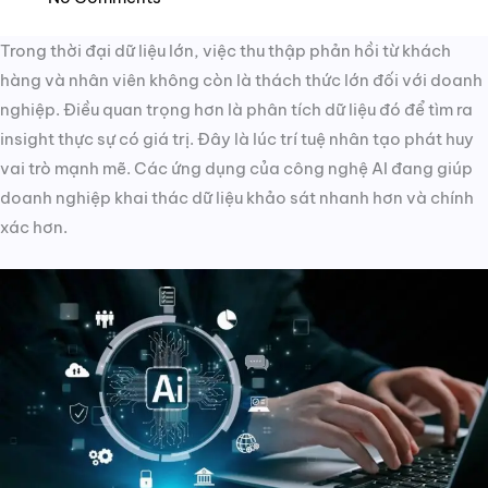
Trong thời đại dữ liệu lớn, việc thu thập phản hồi từ khách
hàng và nhân viên không còn là thách thức lớn đối với doanh
nghiệp. Điều quan trọng hơn là phân tích dữ liệu đó để tìm ra
insight thực sự có giá trị. Đây là lúc trí tuệ nhân tạo phát huy
vai trò mạnh mẽ. Các ứng dụng của công nghệ AI đang giúp
doanh nghiệp khai thác dữ liệu khảo sát nhanh hơn và chính
xác hơn.