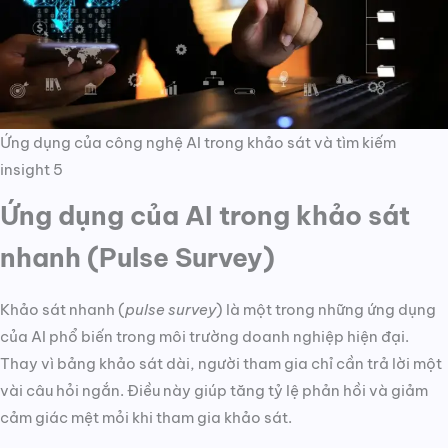
Ứng dụng của công nghệ AI trong khảo sát và tìm kiếm
insight 5
Ứng dụng của AI trong khảo sát
nhanh (Pulse Survey)
Khảo sát nhanh (
pulse survey
) là một trong những ứng dụng
của AI phổ biến trong môi trường doanh nghiệp hiện đại.
Thay vì bảng khảo sát dài, người tham gia chỉ cần trả lời một
vài câu hỏi ngắn. Điều này giúp tăng tỷ lệ phản hồi và giảm
cảm giác mệt mỏi khi tham gia khảo sát.