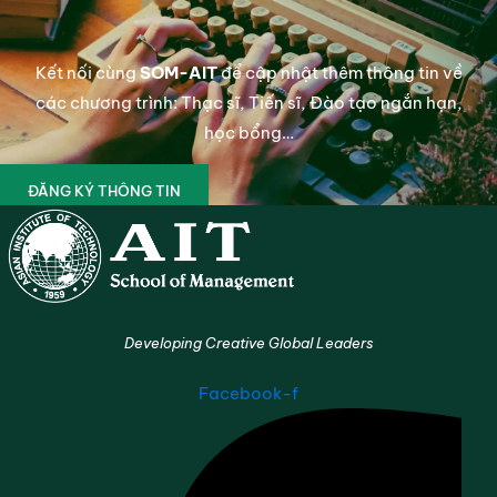
Kết nối cùng
SOM-AIT
để cập nhật thêm thông tin về
các chương trình: Thạc sĩ, Tiến sĩ, Đào tạo ngắn hạn,
học bổng…
ĐĂNG KÝ THÔNG TIN
Developing Creative Global Leaders
Facebook-f