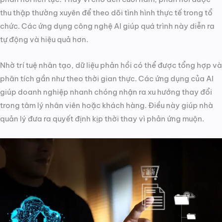
thu thập thường xuyên để theo dõi tình hình thực tế trong tổ
chức. Các ứng dụng công nghệ AI giúp quá trình này diễn ra
tự động và hiệu quả hơn.
Nhờ trí tuệ nhân tạo, dữ liệu phản hồi có thể được tổng hợp và
phân tích gần như theo thời gian thực. Các ứng dụng của AI
giúp doanh nghiệp nhanh chóng nhận ra xu hướng thay đổi
trong tâm lý nhân viên hoặc khách hàng. Điều này giúp nhà
quản lý đưa ra quyết định kịp thời thay vì phản ứng muộn.