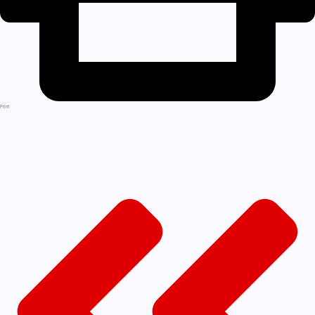
Print