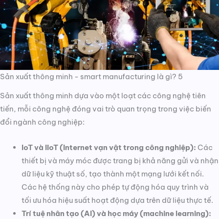
Sản xuất thông minh - smart manufacturing là gì? 5
Sản xuất thông minh dựa vào một loạt các công nghệ tiên
tiến, mỗi công nghệ đóng vai trò quan trọng trong việc biến
đổi ngành công nghiệp:
IoT và IIoT (Internet vạn vật trong công nghiệp):
Các
thiết bị và máy móc được trang bị khả năng gửi và nhận
dữ liệu kỹ thuật số, tạo thành một mạng lưới kết nối.
Các hệ thống này cho phép tự động hóa quy trình và
tối ưu hóa hiệu suất hoạt động dựa trên dữ liệu thực tế.
Trí tuệ nhân tạo (AI) và học máy (machine learning):