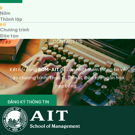
0
Năm
Thành lập
0
0
Chương trình
Đào tạo
CONTACT US
Kết nối cùng
SOM-AIT
để cập nhật thêm thông tin về
các chương trình: Thạc sĩ, Tiến sĩ, Đào tạo ngắn hạn,
học bổng…
ĐĂNG KÝ THÔNG TIN