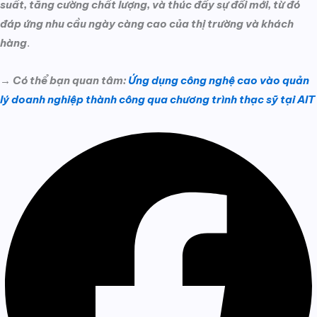
suất, tăng cường chất lượng, và thúc đẩy sự đổi mới, từ đó
đáp ứng nhu cầu ngày càng cao của thị trường và khách
hàng
.
→ Có thể bạn quan tâm:
Ứng dụng công nghệ cao vào quản
lý doanh nghiệp thành công qua chương trình thạc sỹ tại AIT