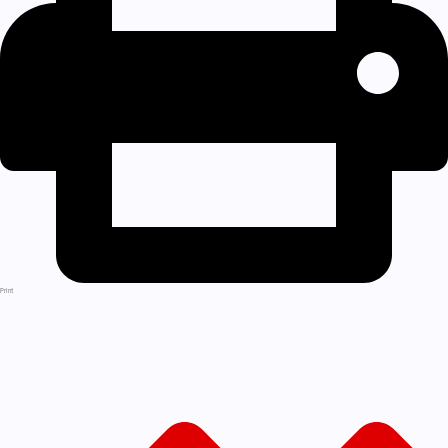
Print