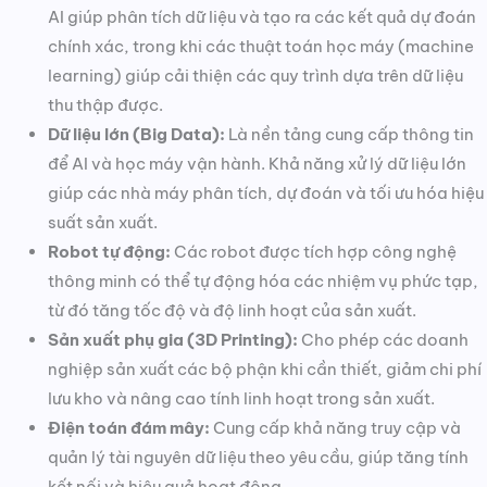
AI giúp phân tích dữ liệu và tạo ra các kết quả dự đoán
chính xác, trong khi các thuật toán học máy (machine
learning) giúp cải thiện các quy trình dựa trên dữ liệu
thu thập được.
Dữ liệu lớn (Big Data):
Là nền tảng cung cấp thông tin
để AI và học máy vận hành. Khả năng xử lý dữ liệu lớn
giúp các nhà máy phân tích, dự đoán và tối ưu hóa hiệu
suất sản xuất.
Robot tự động:
Các robot được tích hợp công nghệ
thông minh có thể tự động hóa các nhiệm vụ phức tạp,
từ đó tăng tốc độ và độ linh hoạt của sản xuất.
Sản xuất phụ gia (3D Printing):
Cho phép các doanh
nghiệp sản xuất các bộ phận khi cần thiết, giảm chi phí
lưu kho và nâng cao tính linh hoạt trong sản xuất.
Điện toán đám mây:
Cung cấp khả năng truy cập và
quản lý tài nguyên dữ liệu theo yêu cầu, giúp tăng tính
kết nối và hiệu quả hoạt động.