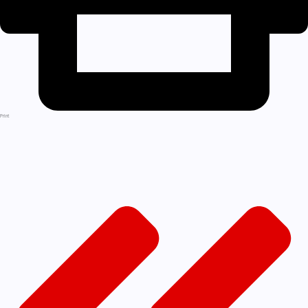
Print