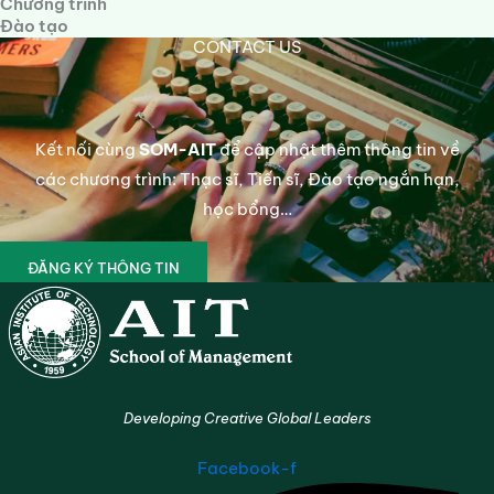
Chương trình
Đào tạo
CONTACT US
Kết nối cùng
SOM-AIT
để cập nhật thêm thông tin về
các chương trình: Thạc sĩ, Tiến sĩ, Đào tạo ngắn hạn,
học bổng…
ĐĂNG KÝ THÔNG TIN
Developing Creative Global Leaders
Facebook-f