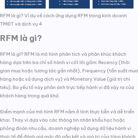
RFM là gì? Ví dụ về cách ứng dụng RFM trong kinh doanh
TMĐT và dịch vụ 4
RFM là gì?
RFM là gì? RFM là mô hình phân tích và phân khúc khách
hàng dựa trên ba chỉ số hành vi cốt lõi gồm: Recency (thời
gian mua hoặc tương tác gần nhất), Frequency (tần suất mua
hàng hoặc sử dụng dịch vụ) và Monetary Value (giá trị chi
tiêu). Ba yếu tố này phản ánh trực tiếp hành vi đã xảy ra của
khách hàng trong quá khứ.
Điểm mạnh của mô hình RFM nằm ở tính thực tiễn và dễ triển
khai. Thay vì dựa vào các thông tin nhân khẩu học hoặc
phỏng đoán nhu cầu, doanh nghiệp sử dụng dữ liệu hành vi
thực tế để đánh giá mức độ gắn kết và giá trị của từng khách