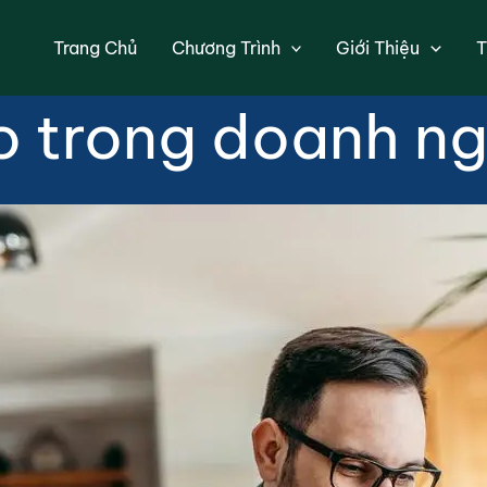
là gì? Quy trình 
Trang Chủ
Chương Trình
Giới Thiệu
T
ro trong doanh n