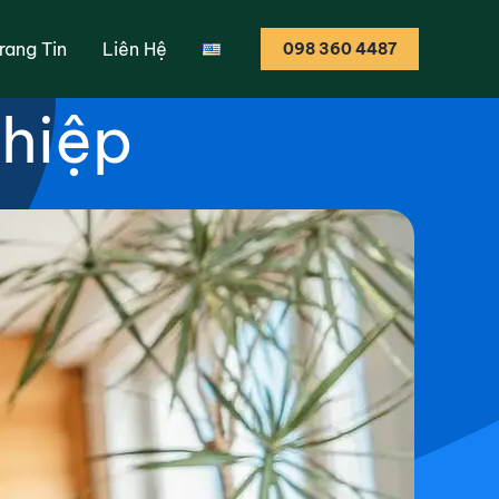
các bước quản trị
rang Tin
Liên Hệ
098 360 4487
ghiệp