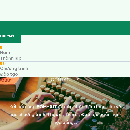
Chi tiết
0
Năm
Thành lập
0
0
Chương trình
Đào tạo
CONTACT US
Kết nối cùng
SOM-AIT
để cập nhật thêm thông tin về
các chương trình: Thạc sĩ, Tiến sĩ, Đào tạo ngắn hạn,
học bổng…