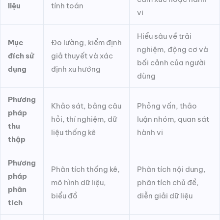
liệu
tính toán
vi
Hiểu sâu về trải
Mục
Đo lường, kiểm định
nghiệm, động cơ và
đích sử
giả thuyết và xác
bối cảnh của người
dụng
định xu hướng
dùng
Phương
Khảo sát, bảng câu
Phỏng vấn, thảo
pháp
hỏi, thí nghiệm, dữ
luận nhóm, quan sát
thu
liệu thống kê
hành vi
thập
Phương
Phân tích thống kê,
Phân tích nội dung,
pháp
mô hình dữ liệu,
phân tích chủ đề,
phân
biểu đồ
diễn giải dữ liệu
tích