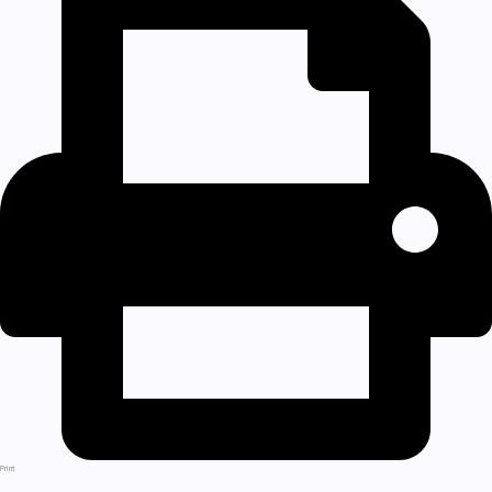
Print