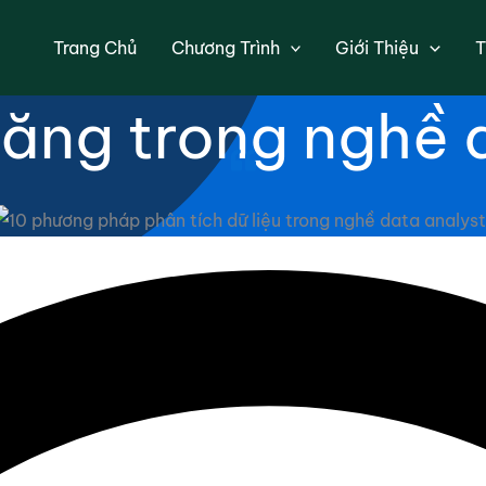
phân tích dữ liệ
Trang Chủ
Chương Trình
Giới Thiệu
T
ăng trong nghề 