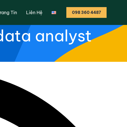
u cần thành thạo
rang Tin
Liên Hệ
098 360 4487
data analyst