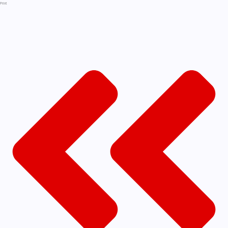
Print