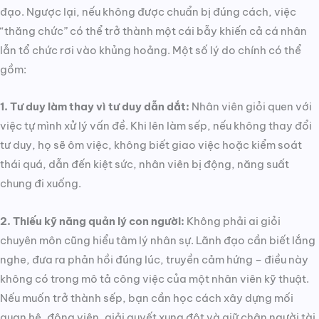
đạo. Ngược lại, nếu không được chuẩn bị đúng cách, việc
“thăng chức” có thể trở thành một cái bẫy khiến cả cá nhân
lẫn tổ chức rơi vào khủng hoảng. Một số lý do chính có thể
gồm:
1. Tư duy làm thay vì tư duy dẫn dắt:
Nhân viên giỏi quen với
việc tự mình xử lý vấn đề. Khi lên làm sếp, nếu không thay đổi
tư duy, họ sẽ ôm việc, không biết giao việc hoặc kiểm soát
thái quá, dẫn đến kiệt sức, nhân viên bị động, năng suất
chung đi xuống.
2. Thiếu kỹ năng quản lý con người:
Không phải ai giỏi
chuyên môn cũng hiểu tâm lý nhân sự. Lãnh đạo cần biết lắng
nghe, đưa ra phản hồi đúng lúc, truyền cảm hứng – điều này
không có trong mô tả công việc của một nhân viên kỹ thuật.
Nếu muốn trở thành sếp, bạn cần học cách xây dựng mối
quan hệ, động viên, giải quyết xung đột và giữ chân người tài.