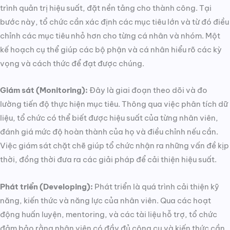
trình quản trị hiệu suất, đặt nền tảng cho thành công. Tại
bước này, tổ chức cần xác định các mục tiêu lớn và từ đó điều
chỉnh các mục tiêu nhỏ hơn cho từng cá nhân và nhóm. Một
kế hoạch cụ thể giúp các bộ phận và cá nhân hiểu rõ các kỳ
vọng và cách thức để đạt được chúng.
Giám sát (Monitoring):
Đây là giai đoạn theo dõi và đo
lường tiến độ thực hiện mục tiêu. Thông qua việc phân tích dữ
liệu, tổ chức có thể biết được hiệu suất của từng nhân viên,
đánh giá mức độ hoàn thành của họ và điều chỉnh nếu cần.
Việc giám sát chặt chẽ giúp tổ chức nhận ra những vấn đề kịp
thời, đồng thời đưa ra các giải pháp để cải thiện hiệu suất.
Phát triển (Developing):
Phát triển là quá trình cải thiện kỹ
năng, kiến thức và năng lực của nhân viên. Qua các hoạt
động huấn luyện, mentoring, và các tài liệu hỗ trợ, tổ chức
đảm bảo rằng nhân viên có đầy đủ công cụ và kiến thức cần