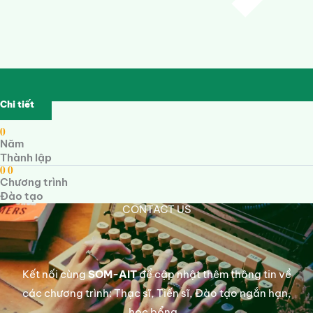
Chi tiết
0
Năm
Thành lập
0
0
Chương trình
Đào tạo
CONTACT US
Kết nối cùng
SOM-AIT
để cập nhật thêm thông tin về
các chương trình: Thạc sĩ, Tiến sĩ, Đào tạo ngắn hạn,
học bổng…