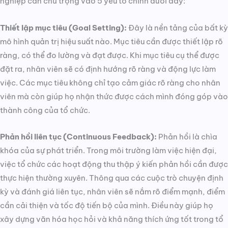
nghiệp cần chú trọng vào 5 yếu tố chính dưới đây:
Thiết lập mục tiêu (Goal Setting):
Đây là nền tảng của bất kỳ
mô hình quản trị hiệu suất nào. Mục tiêu cần được thiết lập rõ
ràng, có thể đo lường và đạt được. Khi mục tiêu cụ thể được
đặt ra, nhân viên sẽ có định hướng rõ ràng và động lực làm
việc. Các mục tiêu không chỉ tạo cảm giác rõ ràng cho nhân
viên mà còn giúp họ nhận thức được cách mình đóng góp vào
thành công của tổ chức.
Phản hồi liên tục (Continuous Feedback):
Phản hồi là chìa
khóa của sự phát triển. Trong môi trường làm việc hiện đại,
việc tổ chức các hoạt động thu thập ý kiến phản hồi cần được
thực hiện thường xuyên. Thông qua các cuộc trò chuyện định
kỳ và đánh giá liên tục, nhân viên sẽ nắm rõ điểm mạnh, điểm
cần cải thiện và tốc độ tiến bộ của mình. Điều này giúp họ
xây dựng văn hóa học hỏi và khả năng thích ứng tốt trong tổ