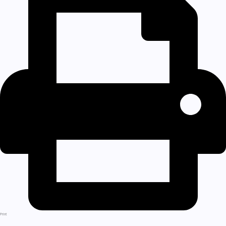
Print