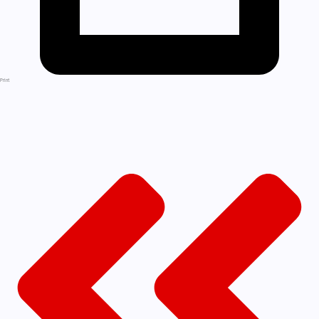
Print