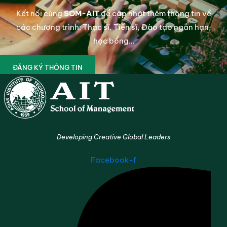
Kết nối cùng
SOM-AIT
để cập nhật thêm thông tin về
các chương trình: Thạc sĩ, Tiến sĩ, Đào tạo ngắn hạn,
học bổng…
ĐĂNG KÝ THÔNG TIN
Developing Creative Global Leaders
Facebook-f