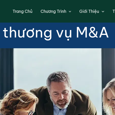
cần lường trước k
Trang Chủ
Chương Trình
Giới Thiệu
T
thương vụ M&A