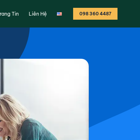
hi triển khai các
rang Tin
Liên Hệ
098 360 4487