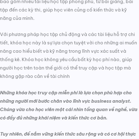
bao gồm nhiều tài liệu học tập phong phú, từ bài giảng, bài
tập đến các kỳ thi, giúp học viên củng cố kiến thức và kỹ
năng của mình.
Với phương pháp học tập chủ động và các tài liệu hỗ trợ chi
tiết, khóa học này là sự lựa chọn tuyệt vời cho những ai muốn
nâng cao hiểu biết và kỹ năng trong lĩnh vực xác suất và
thống kê. Khóa học không yêu cầu bất kỳ học phí nào, giúp
người học trên toàn thế giới có thể truy cập và học tập mà
không gặp rào cản về tài chính​
Những khóa học truy cập miễn phí là lựa chọn phù hợp cho
những người mới bước chân vào lĩnh vực business analyst.
Chúng vừa cho học viên một cái nhìn tổng quan về nghề, vừa
có đầy đủ những khái niệm và kiến thức cơ bản.
Tuy nhiên, để nắm vững kiến thức sâu rộng và có cơ hội thực