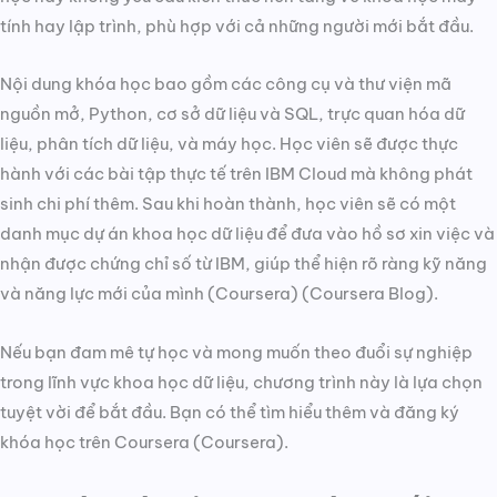
tính hay lập trình, phù hợp với cả những người mới bắt đầu.
Nội dung khóa học bao gồm các công cụ và thư viện mã
nguồn mở, Python, cơ sở dữ liệu và SQL, trực quan hóa dữ
liệu, phân tích dữ liệu, và máy học. Học viên sẽ được thực
hành với các bài tập thực tế trên IBM Cloud mà không phát
sinh chi phí thêm. Sau khi hoàn thành, học viên sẽ có một
danh mục dự án khoa học dữ liệu để đưa vào hồ sơ xin việc và
nhận được chứng chỉ số từ IBM, giúp thể hiện rõ ràng kỹ năng
và năng lực mới của mình​ (Coursera)​​ (Coursera Blog)​.
Nếu bạn đam mê tự học và mong muốn theo đuổi sự nghiệp
trong lĩnh vực khoa học dữ liệu, chương trình này là lựa chọn
tuyệt vời để bắt đầu. Bạn có thể tìm hiểu thêm và đăng ký
khóa học trên Coursera​ (Coursera)​.