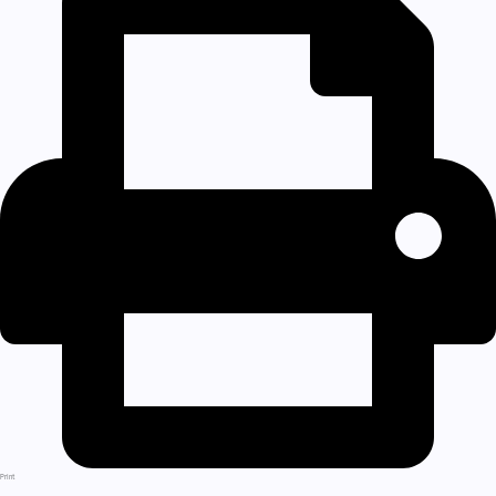
Print