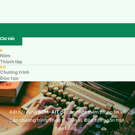
Chi tiết
0
Năm
Thành lập
0
0
Chương trình
Đào tạo
CONTACT US
Kết nối cùng
SOM-AIT
để cập nhật thêm thông tin về
các chương trình: Thạc sĩ, Tiến sĩ, Đào tạo ngắn hạn,
học bổng…