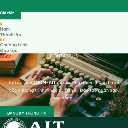
Chi tiết
0
Năm
Thành lập
0
0
Chương trình
Đào tạo
CONTACT US
Kết nối cùng
SOM-AIT
để cập nhật thêm thông tin về
các chương trình: Thạc sĩ, Tiến sĩ, Đào tạo ngắn hạn,
học bổng…
ĐĂNG KÝ THÔNG TIN