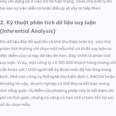
này chỉ dừng lại ở việc mô tả hiện trạng, chưa cho biết lý do
tại sao sự việc diễn ra hoặc điều gì sẽ xảy ra tiếp theo.
2. Kỹ thuật phân tích dữ liệu suy luận
(Inferential Analysis)
Khi dữ liệu đầy đủ quá lớn và khó thu thập toàn bộ, các nhà
phân tích thường chỉ chọn một mẫu nhỏ và từ đó suy luận ra
đặc điểm của cả tập dữ liệu lớn hơn. Đây chính là phân tích
suy luận. Ví dụ, một công ty có 100.000 khách hàng nhưng chỉ
cần khảo sát 1.000 người để dự đoán mức độ hài lòng trung
bình. Nhờ các công cụ thống kê như kiểm định t, ANOVA hoặc
khoảng tin cậy, doanh nghiệp có thể đưa ra kết luận mang
tính tổng quát. Ưu điểm của phương pháp này là tiết kiệm chi
phí và thời gian, nhưng nó cũng có hạn chế vì luôn tồn tại sai
số do chọn mẫu.