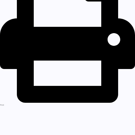
Print