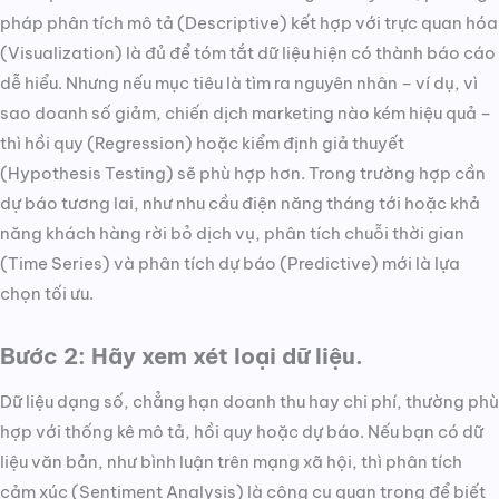
pháp phân tích mô tả (Descriptive) kết hợp với trực quan hóa
(Visualization) là đủ để tóm tắt dữ liệu hiện có thành báo cáo
dễ hiểu. Nhưng nếu mục tiêu là tìm ra nguyên nhân – ví dụ, vì
sao doanh số giảm, chiến dịch marketing nào kém hiệu quả –
thì hồi quy (Regression) hoặc kiểm định giả thuyết
(Hypothesis Testing) sẽ phù hợp hơn. Trong trường hợp cần
dự báo tương lai, như nhu cầu điện năng tháng tới hoặc khả
năng khách hàng rời bỏ dịch vụ, phân tích chuỗi thời gian
(Time Series) và phân tích dự báo (Predictive) mới là lựa
chọn tối ưu.
Bước 2: Hãy xem xét loại dữ liệu.
Dữ liệu dạng số, chẳng hạn doanh thu hay chi phí, thường phù
hợp với thống kê mô tả, hồi quy hoặc dự báo. Nếu bạn có dữ
liệu văn bản, như bình luận trên mạng xã hội, thì phân tích
cảm xúc (Sentiment Analysis) là công cụ quan trọng để biết