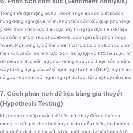
6. Phân tích cảm xúc (Sentiment Analysis)
Trong thời đại mạng xã hội, doanh nghiệp cần biết khách
hàng đang nghĩ gì về mình. Phân tích cảm xúc giúp phân loại
ý kiến thành tích cực, tiêu cực hay trung lập dựa trên dữ liệu
văn bản như bình luận Facebook, đánh giá sản phẩm hoặc
tweet. Một công ty có thể phân tích 10.000 bình luận và phát
hiện 70% phản hồi tích cực, 20% trung lập và 10% tiêu cực, từ
đó điều chỉnh chiến lược marketing hoặc cải thiện sản phẩm.
Đây là ứng dụng của xử lý ngôn ngữ tự nhiên (NLP), tuy nhiên
nó gặp khó khăn với ngôn ngữ phức tạp, từ lóng hay mỉa mai.
7. Cách phân tích dữ liệu bằng giả thuyết
(Hypothesis Testing)
Khi doanh nghiệp muốn biết liệu một thay đổi có thực sự
mang lại kết quả khác biệt hay chỉ do ngẫu nhiên, họ thường
dùng kiểm định giả thuyết. Ví dụ, một công ty tiến hành A/B