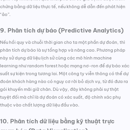
chứng bằng dữ liệu thực tế, nếu không dễ dẫn đến phát hiện
“ảo”.
9. Phân tích dự báo (Predictive Analytics)
Nếu hồi quy và chuỗi thời gian cho ta một phần dự đoán, thì
phân tích dự báo là sự tổng hợp và nâng cao. Phương pháp
này sử dụng dữ liệu lịch sử cùng các mô hình machine
learning như random forest hoặc mạng nơ-ron để dự báo xác
suất sự kiện trong tương lai. Một công ty viễn thông có thể dự
đoán khách hàng nào có nguy cơ rời bỏ dịch vụ, từ đó đưa ra
gói khuyến mãi giữ chân. Dù vậy, đây không phải sự thật
tuyệt đối mà chỉ là dự đoán có xác suất, độ chính xác phụ
thuộc vào chất lượng dữ liệu đầu vào.
10. Phân tích dữ liệu bằng kỹ thuật trực