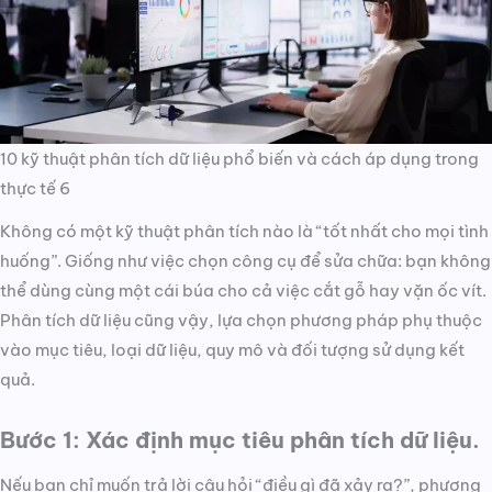
10 kỹ thuật phân tích dữ liệu phổ biến và cách áp dụng trong
thực tế 6
Không có một kỹ thuật phân tích nào là “tốt nhất cho mọi tình
huống”. Giống như việc chọn công cụ để sửa chữa: bạn không
thể dùng cùng một cái búa cho cả việc cắt gỗ hay vặn ốc vít.
Phân tích dữ liệu cũng vậy, lựa chọn phương pháp phụ thuộc
vào mục tiêu, loại dữ liệu, quy mô và đối tượng sử dụng kết
quả.
Bước 1: Xác định mục tiêu phân tích dữ liệu.
Nếu bạn chỉ muốn trả lời câu hỏi “điều gì đã xảy ra?”, phương