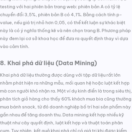
testing với hai phiên bản trang web: phiên bản A có tỷ lệ
chuyển đổi 3,5%, phiên bản B có 4,1%. Bằng cách tính p-
value, nếu giá trị nhỏ hơn 0,05, có thể kết luận sự khác biệt
này là có ý nghĩa thống kê và nên chọn trang B. Phương pháp
này đem lại cơ sở khoa học để đưa ra quyết định thay vì dựa
vào cảm tính.
8. Khai phá dữ liệu (Data Mining)
Khai phá dữ liệu thường được dùng với tập dữ liệu rất lớn
nhằm phát hiện ra những mẫu, mối quan hệ hoặc luật kết hợp
mà con người khó nhận ra. Một ví dụ kinh điển là trong siêu thị,
phân tích giỏ hàng cho thấy 60% khách mua bia cũng thường
mua bánh snack, từ đó doanh nghiệp bố trí hai sản phẩm này
gần nhau để tăng doanh thu. Data mining kết hợp nhiều kỹ
thuật như cây quyết định, luật kết hợp và thuật toán phân
cụm. Tuy nhiên, kết quả khai phá chỉ có giá trị khi được kiểm