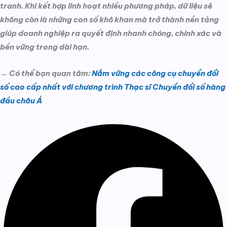
tranh. Khi kết hợp linh hoạt nhiều phương pháp, dữ liệu sẽ
không còn là những con số khô khan mà trở thành nền tảng
giúp doanh nghiệp ra quyết định nhanh chóng, chính xác và
bền vững trong dài hạn.
→ Có thể bạn quan tâm:
Nắm vững các công cụ chuyển đổi
số cao cấp nhất với chương trình Thạc sĩ Chuyển đổi số hàng
đầu châu Á